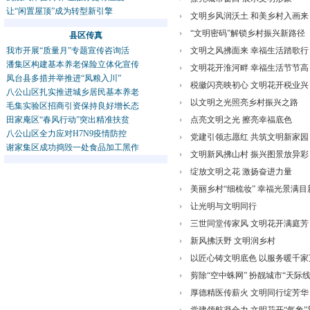
让“闲置屋顶”成为转型新引擎
文明乡风润沃土 和美乡村入画来
“文明密码”解锁乡村振兴新路径
县区传真
我市开展“质量月”专题宣传咨询活
文明之风拂面来 幸福生活踏歌行
潘集区构建基本养老保险立体化宣传
文明花开淮河畔 幸福生活节节高
凤台县多措并举推进“凤粮入川”
税徽闪亮映初心 文明花开税业兴
八公山区扎实推进城乡居民基本养老
以文明之光照亮乡村振兴之路
毛集实验区招商引资保持良好增长态
田家庵区“春风行动”突出精准扶贫
点亮文明之光 擦亮幸福底色
八公山区全力应对H7N9疫情防控
党建引领志愿红 共筑文明新家园
谢家集区成功捣毁一处食品加工黑作
文明新风拂山村 振兴图景放异彩
绽放文明之花 激扬奋进力量
美丽乡村“细梳妆” 幸福光景满目
让光明与文明同行
三世同堂传家风 文明花开满庭芳
新风拂沃野 文明润乡村
以匠心铸文明底色 以服务暖千家
剪除“空中蛛网” 扮靓城市“天际线
厚德精医传薪火 文明同行绽芳华