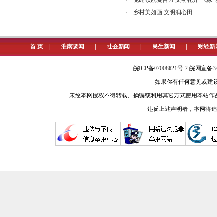
党建领航凝合力 文明花开“气象”
乡村美如画 文明润心田
首 页
|
淮南要闻
|
社会新闻
|
民生新闻
|
财经新
皖ICP备
07008621号-2
皖网宣备34
如果你有任何意见或建议请与我
未经本网授权不得转载、摘编或利用其它方式使用本站作
违反上述声明者，本网将追