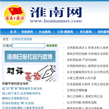
首 页
|
淮南要闻
|
社会新闻
|
江淮·暖新闻
|
民生新闻
|
财经新
首页
>
文明花开润淮南
文明新风润沃土 和美乡村入画来
奏响文明交响曲 为幸福生活添彩
乡村美如画 产业兴如歌
文明家风映初心 家国担当传温情
以文化赋能美好生活 以文明点亮
小家之爱演绎人间大爱
怀新平系列言论专栏
红色基因薪火相传 文明之花绽放
盘“旧”塑“新”增加城市文体活动
文明花开耀检徽
线上线下发力 瓜农增收有奔头
潜心立德树人 浇灌文明之花
解锁以文塑旅新玩法
以文明为帆 助税务远航
防溺水就该拉“网”出实招
沉浸式体验调研 让服务更有温度
擦亮城市窗口 展示文明形象