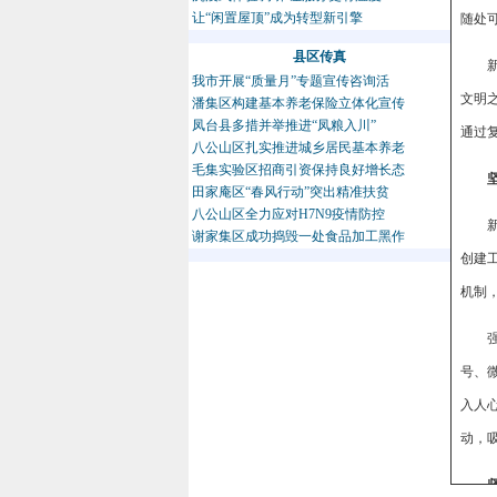
让“闲置屋顶”成为转型新引擎
随处
县区传真
我市开展“质量月”专题宣传咨询活
文明之
潘集区构建基本养老保险立体化宣传
凤台县多措并举推进“凤粮入川”
通过
八公山区扎实推进城乡居民基本养老
毛集实验区招商引资保持良好增长态
田家庵区“春风行动”突出精准扶贫
八公山区全力应对H7N9疫情防控
谢家集区成功捣毁一处食品加工黑作
创建
机制
号、
入人
动，