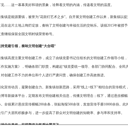
可见……这一幕幕美好和谐的景象，诠释着文明的内涵，传递着文明的温度。
新集镇是能源重镇，被誉为“花鼓灯艺术之乡”。自开展文明创建工作以来，新集镇以
花在这片土地上绚烂绽放，奏响了文明创建与幸福生活的交响乐。该镇2015年被授予第四
复查继续保留全国文明村镇荣誉称号。
坚持党建引领，奏响文明创建“大合唱”
新集镇高度注重文明创建工作，成立了由镇党委书记任组长的文明创建工作领导小组，
工作实施方案》，明确各部门职责，构建起“镇党委统一领导、各部门协同配合、全民
，对创建工作不力的单位和个人进行严肃问责，确保创建工作高效推进。
强化宣传动员，凝聚创建合力。新集镇创新思路，采用“线上+线下”相结合的宣传模式
微博等新媒体平台，定期发布文明创建相关信息，传播文明理念；线下，通过悬挂横幅
心。全镇累计悬挂宣传横幅200余条，张贴海报500余张，发放宣传手册10000余份
吸引广大居民积极参与，进一步提高了群众对文明创建的知晓率、参与率和支持率。
坚持内外兼修，实现颜值与气质比翼齐飞