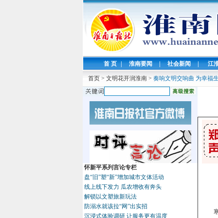
首 页
|
淮南要闻
|
社会新闻
|
江
首页
>
文明花开润淮南
>
奏响文明交响曲 为幸福
怀新平系列言论专栏
盘“旧”塑“新”增加城市文体活动
线上线下发力 瓜农增收有奔头
解锁以文塑旅新玩法
防溺水就该拉“网”出实招
沉浸式体验调研 让服务更有温度