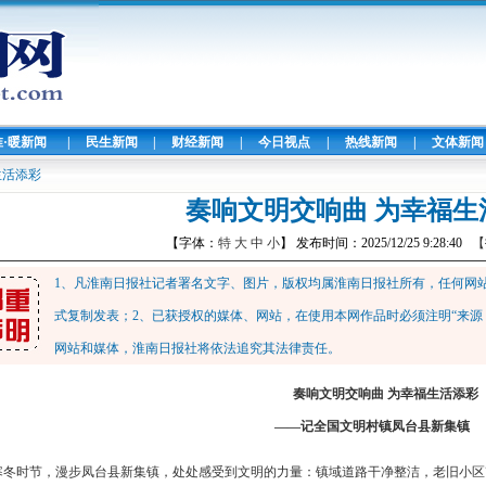
淮·暖新闻
|
民生新闻
|
财经新闻
|
今日视点
|
热线新闻
|
文体新闻
生活添彩
奏响文明交响曲 为幸福生
【字体：
特
大
中
小
】 发布时间：2025/12/25 9:28:40
【
1、凡淮南日报社记者署名文字、图片，版权均属淮南日报社所有，任何网
式复制发表；2、已获授权的媒体、网站，在使用本网作品时必须注明“来源
网站和媒体，淮南日报社将依法追究其法律责任。
奏响文明交响曲 为幸福生活添彩
——记全国文明村镇凤台县新集镇
寒冬时节，漫步凤台县新集镇，处处感受到文明的力量：镇域道路干净整洁，老旧小区