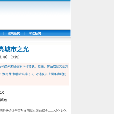
|
法制新闻
|
时政新闻
亮城市之光
打印】
【关闭】
站和媒体未经授权不得转载、链接、转贴或以其他方
：淮南网”和作者名字；3、对违反以上两条声明的
之光
福底色
智慧图书馆让千百年文明就在眼前指尖……优化文化