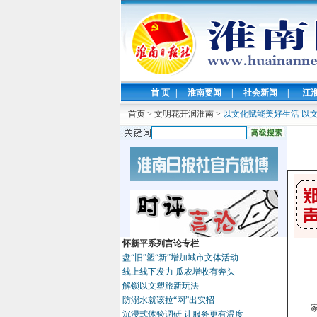
首 页
|
淮南要闻
|
社会新闻
|
江
首页
>
文明花开润淮南
>
以文化赋能美好生活 以
怀新平系列言论专栏
盘“旧”塑“新”增加城市文体活动
线上线下发力 瓜农增收有奔头
解锁以文塑旅新玩法
防溺水就该拉“网”出实招
沉浸式体验调研 让服务更有温度