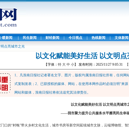
淮·暖新闻
|
民生新闻
|
财经新闻
|
今日视点
|
热线新闻
|
文体新闻
文明点亮城市之光
以文化赋能美好生活 以文明点
【字体：
特
大
中
小
】 发布时间：2025/11/27 9:05:31
【
1、凡淮南日报社记者署名文字、图片，版权均属淮南日报社所有，任何网
式复制发表；2、已获授权的媒体、网站，在使用本网作品时必须注明“来源
网站和媒体，淮南日报社将依法追究其法律责任。
以文化赋能美好生活 以文明点亮城市
——我市聚力提升公共服务水平擦亮民生幸
家门口的“村晚”带火乡村文化生活，城市书房等新空间延续城市文脉，云端博物馆、