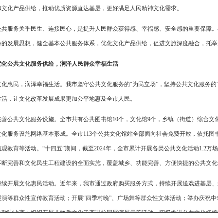
和文化产品供给，推动优质资源直达基层，更好满足人民精神文化需求。
公共服务关乎民生、连接民心，是提升人民群众获得感、幸福感、安全感的重要保障。
心的发展思想，健全基本公共服务体系，优化文化产品供给，促进文旅深度融合，托举
优化公共文化服务供给，润泽人民群众幸福生活
文化惠民，润泽幸福生活。我市坚守公共文化服务的“为民立场”，坚持公共文化服务的
生活，让文化改革发展成果更加公平地惠及全市人民。
完善公共文化服务设施。全市共有公共图书馆10个，文化馆9个，乡镇（街道）综合文化
文化服务设施网络基本形成。全市113个公共文化馆站全部面向社会免费开放，依托图
观教育等活动。“十四五”期间，截至2024年，全市累计开展各类公共文化活动1.2万
不断完善和文化民生工程建设的全面实施，覆盖城乡、功能完善、方便快捷的公共文化
持续开展文化惠民活动。近年来，我市通过政府购买服务方式，持续开展送戏进基层、
展演等群众性宣传教育活动；开展“四季村晚”、广场舞等群众性文体活动；举办庆祝中
众歌咏比赛；组织开展非物质文化遗产进校园展演展示等活动。积极推进公共文化场馆