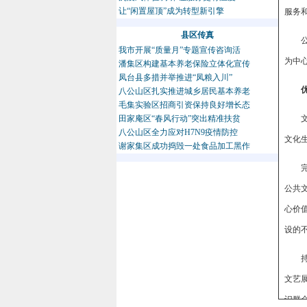
让“闲置屋顶”成为转型新引擎
服务
县区传真
我市开展“质量月”专题宣传咨询活
为中
潘集区构建基本养老保险立体化宣传
凤台县多措并举推进“凤粮入川”
八公山区扎实推进城乡居民基本养老
毛集实验区招商引资保持良好增长态
田家庵区“春风行动”突出精准扶贫
八公山区全力应对H7N9疫情防控
文化
谢家集区成功捣毁一处食品加工黑作
公共
心价值
设的
文艺
识群