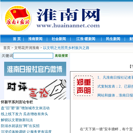
首 页
|
淮南要闻
|
社会新闻
|
江淮·暖新闻
|
民生新闻
|
财
首页
>
文明花开润淮南
>
以文明之光照亮乡村振兴之路
【
1、凡淮南日报社记者
式复制发表；2、已获
网站和媒体，淮南日报
怀新平系列言论专栏
盘“旧”塑“新”增加城市文体活动
线上线下发力 瓜农增收有奔头
解锁以文塑旅新玩法
防溺水就该拉“网”出实招
在“天下第一塘”安丰塘畔，有个
沉浸式体验调研 让服务更有温度