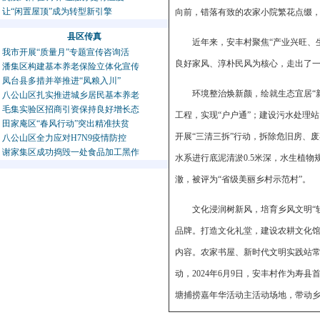
让“闲置屋顶”成为转型新引擎
向前，错落有致的农家小院繁花点缀
县区传真
近年来，安丰村聚焦“产业兴旺、
我市开展“质量月”专题宣传咨询活
良好家风、淳朴民风为核心，走出了一
潘集区构建基本养老保险立体化宣传
凤台县多措并举推进“凤粮入川”
环境整治焕新颜，绘就生态宜居“
八公山区扎实推进城乡居民基本养老
毛集实验区招商引资保持良好增长态
工程，实现“户户通”；建设污水处理
田家庵区“春风行动”突出精准扶贫
开展“三清三拆”行动，拆除危旧房、
八公山区全力应对H7N9疫情防控
谢家集区成功捣毁一处食品加工黑作
水系进行底泥清淤0.5米深，水生植物
澈，被评为“省级美丽乡村示范村”。
文化浸润树新风，培育乡风文明“
品牌。打造文化礼堂，建设农耕文化
内容。农家书屋、新时代文明实践站常态
动，2024年6月9日，安丰村作为寿
塘捕捞嘉年华活动主活动场地，带动