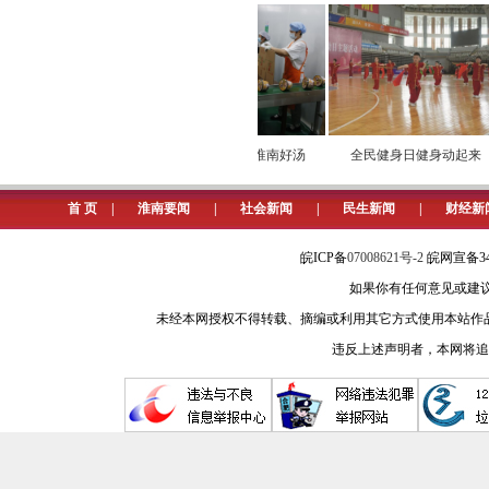
共建共享暖民心，奏响村庄治理“
户”“最美家庭”“好媳妇好婆婆”评选
缮、路灯安装等民生问题；建立“网格
展助老扶弱、环境维护等志愿服务活
文明新风吹拂乡土，幸福画卷铺
肉汤“煮沸”立秋的千年
学义乌经验 熬淮南好汤
全民健身日健身动起来
味道
创建梦已圆，文明无止境。该村将
首 页
|
淮南要闻
|
社会新闻
|
民生新闻
|
财经新
增光添彩。
皖ICP备
07008621号-2
皖网宣备34
（记者 张静）
如果你有任何意见或建议请与我
未经本网授权不得转载、摘编或利用其它方式使用本站作
违反上述声明者，本网将追