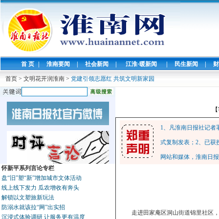
首 页
|
淮南要闻
|
社会新闻
|
江淮·暖新闻
|
民生新闻
|
财
首页
>
文明花开润淮南
>
党建引领志愿红 共筑文明新家园
【
1、凡淮南日报社记者
式复制发表；2、已获
网站和媒体，淮南日报
怀新平系列言论专栏
盘“旧”塑“新”增加城市文体活动
线上线下发力 瓜农增收有奔头
解锁以文塑旅新玩法
防溺水就该拉“网”出实招
走进田家庵区洞山街道锦里社区
沉浸式体验调研 让服务更有温度