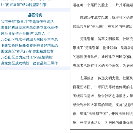
让“闲置屋顶”成为转型新引擎
溢在每一个居民的脸上，一片其乐融
县区传真
自2019年成立以来，锦里社区
我市开展“质量月”专题宣传咨询活
居民共享的“生活圈”，在社区内构建
潘集区构建基本养老保险立体化宣传
凤台县多措并举推进“凤粮入川”
党建引领，筑牢文明根基。社区
八公山区扎实推进城乡居民基本养老
毛集实验区招商引资保持良好增长态
形成了“党建引领、物业联动、党群发
田家庵区“春风行动”突出精准扶贫
的志愿服务队伍。通过建立居民QQ群
八公山区全力应对H7N9疫情防控
谢家集区成功捣毁一处食品加工黑作
志愿者活跃在社区的各个角落，为居
志愿服务，传递文明力量。社区
百花艺术团、一米阳光等特色鲜明的志
围绕居民需求，整合社区志愿服务力量
感受到社区大家庭的温暖。实施“益修
难。组建“法律帮帮团”，开展法律知
座、开展义诊活动，为居民的健康保驾
多项便民服务设备，让楼栋长更方便