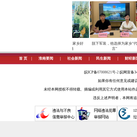
服务更加精准、高效地送到居民家门
创新治理，提升文明水平。为满
事厅三级议事平台。楼栋议事角依托架
楼，办事家门口”。网格议事亭按照“
检筑牢数字化运营安全
劳模下田开直播 家乡好
脱下军装，他选择为家乡“代
党员楼栋长，网格长定期召开议事会，
屏障
物“云”上俏
言”
格中办”。社区议事厅每月根据网格议
首 页
|
淮南要闻
|
社会新闻
|
民生新闻
|
财经新
安、城管、市场监管、卫健等部门建立
皖ICP备
07008621号-2
皖网宣备34
理靠大家”。
如果你有任何意见或建议请与我
党建引领志愿红，绘好幸福生活景
未经本网授权不得转载、摘编或利用其它方式使用本站作
层治理，让文明实践浸润居民生活，
违反上述声明者，本网将追
（记者 张静 实习生 李哲皓）