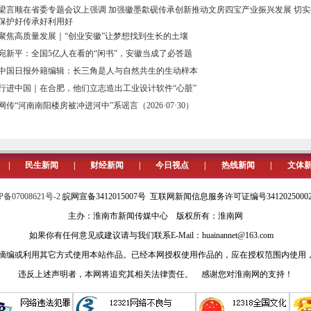
梁言顺在省委专题会议上强调 加强徽墨歙砚传承创新推动文房四宝产业振兴发展 切
保护好传承好利用好
聚焦高质量发展｜“创业安徽”让梦想找到生长的土壤
宛新平：全国5亿人在看的“闲书”，安徽当成了必答题
中国日报外籍编辑：长三角是人与自然共生的生动样本
行进中国｜在合肥，他们立志造出工业设计软件“心脏”
网传“河南南阳楼房被冲进河中”系谣言（2026·07·30）
|
民生新闻
|
财经新闻
|
今日视点
|
热线新闻
|
文体
P备07008621号-2
皖网宣备3412015007号 互联网新闻信息服务许可证编号341202500
主办：淮南市新闻传媒中心 版权所有：淮南网
如果你有任何意见或建议请与我们联系E-Mail：huainannet@163.com
摘编或利用其它方式使用本站作品。已经本网授权使用作品的，应在授权范围内使用，
违反上述声明者，本网将追究其相关法律责任。 感谢您对淮南网的支持！