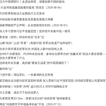
活力中国调研行丨走进这座馆，读懂创新中国的脉动
“大连湾海底隧道能看到鲨鱼”系谣言（2026·08·04）
2026世界制造业大会预热片正式发布
科技创新关键变量激发高质量发展最大增量
国家博物馆严正声明：从未授权馆外扫码（2026·08·03）
深入学习贯彻习近平党建思想丨坚持党中央集中统一领导
黄淮海（宿州）种业科技谷“生长”记
山峰“轮休” 山岳“常青”（美丽中国·世界自然遗产这样保护）
当东方美学遇见世界目光 外国友人眼中的宣纸之美
近600个决赛项目、约2000名创业者，参加在合肥举办的“创赢未来”创业大赛全国赛—
创业大赛带来了什么
这群老外在安徽，真的被“硬核又温柔”的中国震撼到了！
滁州有“让”
行进中国｜湖边茶社，一份巢湖的生态答卷
梁言顺在走访慰问驻军某部时强调 深入贯彻习近平强军思想 共同续写爱我人民爱我
新华鲜报丨与世界“共鸣” 超3500万人书写中国网络文学
沃土安徽，成全万千创业追梦人
马来西亚博主Chloe：薛家洼交出的“绿色答卷”值得被看见
网传“河南两市可申领备孕补贴”不实（2026·07·31）