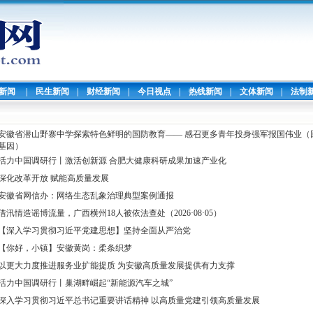
暖新闻
|
民生新闻
|
财经新闻
|
今日视点
|
热线新闻
|
文体新闻
|
法制
安徽省潜山野寨中学探索特色鲜明的国防教育—— 感召更多青年投身强军报国伟业（
基因）
活力中国调研行丨激活创新源 合肥大健康科研成果加速产业化
深化改革开放 赋能高质量发展
安徽省网信办：网络生态乱象治理典型案例通报
借汛情造谣博流量，广西横州18人被依法查处（2026·08·05）
【深入学习贯彻习近平党建思想】坚持全面从严治党
【你好，小镇】安徽黄岗：柔条织梦
以更大力度推进服务业扩能提质 为安徽高质量发展提供有力支撑
活力中国调研行丨巢湖畔崛起“新能源汽车之城”
深入学习贯彻习近平总书记重要讲话精神 以高质量党建引领高质量发展