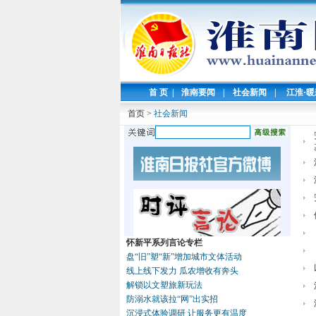
首 页
|
淮南要闻
|
社会新闻
|
江淮·
首页
>
社会新闻
怀新平系列言论专栏
盘“旧”塑“新”增加城市文体活动
线上线下发力 瓜农增收有奔头
解锁以文塑旅新玩法
防溺水就该拉“网”出实招
沉浸式体验调研 让服务更有温度