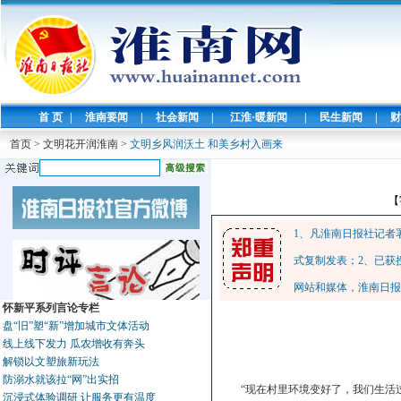
首 页
|
淮南要闻
|
社会新闻
|
江淮·暖新闻
|
民生新闻
|
财
首页
>
文明花开润淮南
>
文明乡风润沃土 和美乡村入画来
【
1、凡淮南日报社记者
式复制发表；2、已获
网站和媒体，淮南日报
怀新平系列言论专栏
盘“旧”塑“新”增加城市文体活动
线上线下发力 瓜农增收有奔头
解锁以文塑旅新玩法
防溺水就该拉“网”出实招
“现在村里环境变好了，我们生活
沉浸式体验调研 让服务更有温度