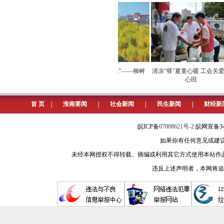
筑巢引凤激活“一池春水”，投资
造有限公司等优质企业入驻，每年为村集
米标准化厂房及配套设施，预计年增收
型农业经营主体，鼓励村民发展特色
让“人人有事做、家家有收入”的共同
荷经济带火生态消费
立秋与淮南“树代”——柳树
清凉“驿”夏童心暖 工会关爱润
心田
塑形铸魂，建设宜居宜业和美乡
首 页
|
淮南要闻
|
社会新闻
|
民生新闻
|
财经新
规划先行、生态塑形、文化铸魂
乡村建设规划，确保设计有灵魂、建设
皖ICP备
07008621号-2
皖网宣备34
升通行能力；重拳整治宅前屋后“脏乱
如果你有任何意见或建议请与我
化美化，巧设“微空间”、精造“微景观
未经本网授权不得转载、摘编或利用其它方式使用本站作
违反上述声明者，本网将追
文化铸魂涵养文明乡风。该村利
制蕴含农耕文化、传统美德的文化墙
沃土。