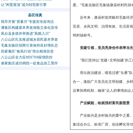
让“闲置屋顶”成为转型新引擎
爱。”毛集实验区毛集镇康庙村村民胡
县区传真
近年来，康庙村发挥毗邻毛集经济
我市开展“质量月”专题宣传咨询活
宜居、乡风文明、治理有效、生活富
潘集区构建基本养老保险立体化宣传
凤台县多措并举推进“凤粮入川”
明村镇称号。
八公山区扎实推进城乡居民基本养老
毛集实验区招商引资保持良好增长态
党建引领，党员亮身份作表率当
田家庵区“春风行动”突出精准扶贫
八公山区全力应对H7N9疫情防控
“我们坚持以‘党建+文明创建’
谢家集区成功捣毁一处食品加工黑作
突出政治建设，锻造过硬“头雁”队
合一，激励广大党员在文明创建、乡村
议事协商机制，确保“众人的事情由众人
产业赋能，绘就强村富民新图景
产业振兴是乡村振兴的重中之重
集综合办公、标准厂房、创业孵化等