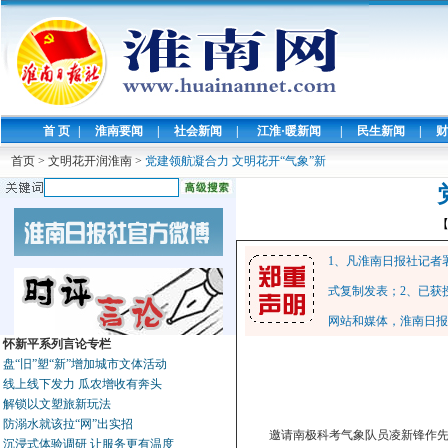
首 页
|
淮南要闻
|
社会新闻
|
江淮·暖新闻
|
民生新闻
|
财
首页
>
文明花开润淮南
>
党建领航凝合力 文明花开“气象”新
1、凡淮南日报社记者
式复制发表；2、已获
网站和媒体，淮南日报
怀新平系列言论专栏
盘“旧”塑“新”增加城市文体活动
线上线下发力 瓜农增收有奔头
解锁以文塑旅新玩法
防溺水就该拉“网”出实招
邀请南极科考气象队员凌新锋作先
沉浸式体验调研 让服务更有温度