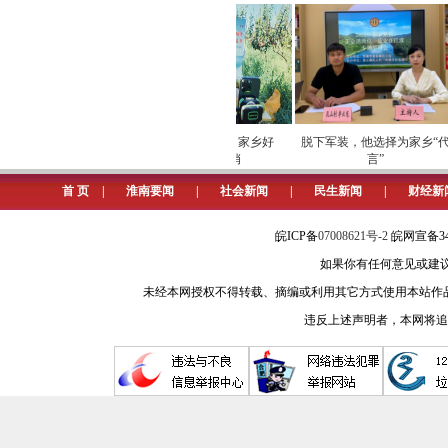
文化润心，激发文明创建活力
文化育人细无声。市气象局将文
实践大讲堂，邀请法律顾问讲解《民
聚焦打造学习型单位，高标准建成
检筑牢数字化运营安全
劳模下田开直播 家乡好
脱下军装，他选择为家乡“代
动，激励干部职工传承红色基因，践行
屏障
物“云”上俏
言”
成全员参与的志愿服务格局，市气象台
首 页
|
淮南要闻
|
社会新闻
|
民生新闻
|
财经新
履行社会责任，年均投入结对社区建设
皖ICP备
07008621号-2
皖网宣备34
科技支撑，以智慧气象赋能发展
如果你有任何意见或建议请与我
气象服务是党建业务融合的落脚点
未经本网授权不得转载、摘编或利用其它方式使用本站作
生。
违反上述声明者，本网将追
赋能防灾减灾。该局研发气象预警发布
强降雪等灾害性天气。市气象台荣获全
象部门优秀公务员、全国气象先进工