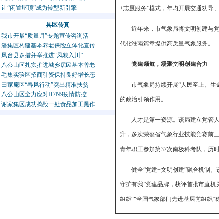
让“闲置屋顶”成为转型新引擎
+志愿服务”模式，年均开展交通劝导、
县区传真
近年来，市气象局将文明创建与
我市开展“质量月”专题宣传咨询活
代化淮南篇章提供高质量气象服务。
潘集区构建基本养老保险立体化宣传
凤台县多措并举推进“凤粮入川”
党建领航，凝聚文明创建合力
八公山区扎实推进城乡居民基本养老
毛集实验区招商引资保持良好增长态
田家庵区“春风行动”突出精准扶贫
市气象局持续开展“人民至上、生
八公山区全力应对H7N9疫情防控
的政治引领作用。
谢家集区成功捣毁一处食品加工黑作
人才是第一资源。该局建立党管人
升，多次荣获省气象行业技能竞赛前三
青年职工参加第37次南极科考队，历
健全“党建+文明创建”融合机制
守护有我”党建品牌，获评首批市直机
组织”“全国气象部门先进基层党组织”