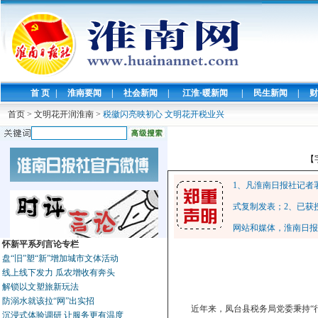
首 页
|
淮南要闻
|
社会新闻
|
江淮·暖新闻
|
民生新闻
|
财
首页
>
文明花开润淮南
>
税徽闪亮映初心 文明花开税业兴
【
1、凡淮南日报社记者
式复制发表；2、已获
网站和媒体，淮南日报
怀新平系列言论专栏
盘“旧”塑“新”增加城市文体活动
线上线下发力 瓜农增收有奔头
解锁以文塑旅新玩法
防溺水就该拉“网”出实招
近年来，凤台县税务局党委秉持“行
沉浸式体验调研 让服务更有温度