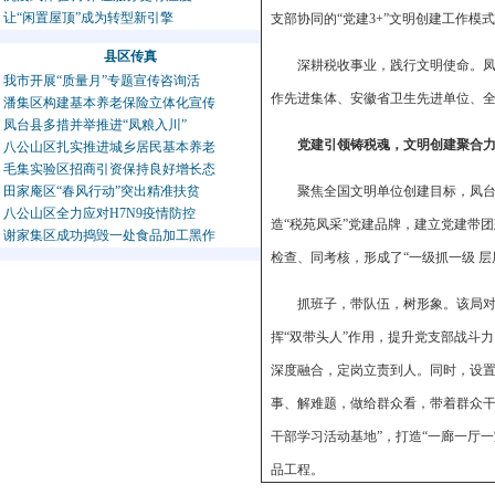
让“闲置屋顶”成为转型新引擎
支部协同的“党建3+”文明创建工作
县区传真
深耕税收事业，践行文明使命。
我市开展“质量月”专题宣传咨询活
作先进集体、安徽省卫生先进单位、
潘集区构建基本养老保险立体化宣传
凤台县多措并举推进“凤粮入川”
党建引领铸税魂，文明创建聚合
八公山区扎实推进城乡居民基本养老
毛集实验区招商引资保持良好增长态
田家庵区“春风行动”突出精准扶贫
聚焦全国文明单位创建目标，凤台
八公山区全力应对H7N9疫情防控
造“税苑凤采”党建品牌，建立党建带
谢家集区成功捣毁一处食品加工黑作
检查、同考核，形成了“一级抓一级 层
抓班子，带队伍，树形象。该局
挥“双带头人”作用，提升党支部战斗
深度融合，定岗立责到人。同时，设置党
事、解难题，做给群众看，带着群众干
干部学习活动基地”，打造“一廊一厅
品工程。