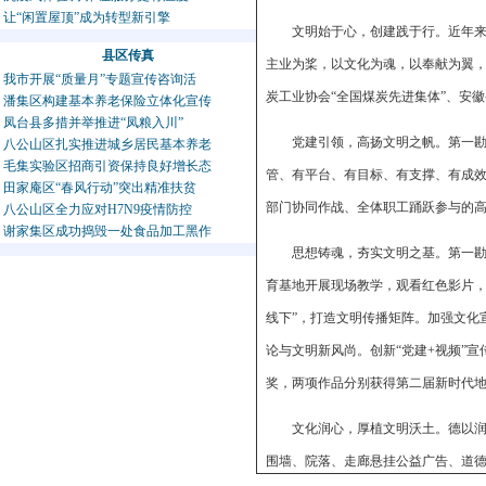
让“闲置屋顶”成为转型新引擎
文明始于心，创建践于行。近年
县区传真
主业为桨，以文化为魂，以奉献为翼，
我市开展“质量月”专题宣传咨询活
炭工业协会“全国煤炭先进集体”、安徽
潘集区构建基本养老保险立体化宣传
凤台县多措并举推进“凤粮入川”
党建引领，高扬文明之帆。第一勘
八公山区扎实推进城乡居民基本养老
毛集实验区招商引资保持良好增长态
管、有平台、有目标、有支撑、有成
田家庵区“春风行动”突出精准扶贫
部门协同作战、全体职工踊跃参与的
八公山区全力应对H7N9疫情防控
谢家集区成功捣毁一处食品加工黑作
思想铸魂，夯实文明之基。第一勘
育基地开展现场教学，观看红色影片，
线下”，打造文明传播矩阵。加强文化
论与文明新风尚。创新“党建+视频”
奖，两项作品分别获得第二届新时代
文化润心，厚植文明沃土。德以
围墙、院落、走廊悬挂公益广告、道德