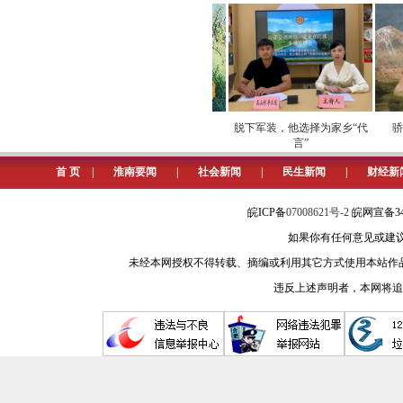
德、职业道德、家庭美德教育。大力选
人、省“最美家庭”、省直优秀党务工
球、羽毛球、篮球等职工兴趣活动协会
文艺汇演等活动，丰富职工业余生活
舍、为一线配备野营房，用心用情关爱
数字化运营安全
劳模下田开直播 家乡好
脱下军装，他选择为家乡“代
骄阳
障
物“云”上俏
言”
聚焦主业，走好创新之路。第一
首 页
|
淮南要闻
|
社会新闻
|
民生新闻
|
财经新
查，发现一处大型煤炭产地。推进地质
和断层水害防治工作，确保淮南矿区A
皖ICP备
07008621号-2
皖网宣备34
质灾害防治中心，参与生态环境修复
如果你有任何意见或建议请与我
未经本网授权不得转载、摘编或利用其它方式使用本站作
奉献社会，彰显使命担当。第一
违反上述声明者，本网将追
队，常态化开展各类志愿服务，机关党
牌，建立志愿者帮扶基地——谢家集区
一中学挂牌，搭建了关心关爱少年儿童
乡村振兴。