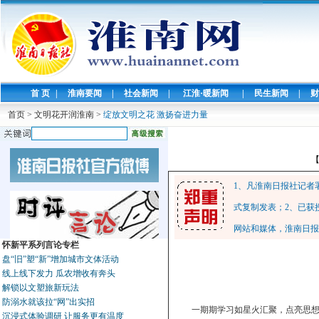
首 页
|
淮南要闻
|
社会新闻
|
江淮·暖新闻
|
民生新闻
|
财
首页
>
文明花开润淮南
>
绽放文明之花 激扬奋进力量
1、凡淮南日报社记者
式复制发表；2、已获
网站和媒体，淮南日报
怀新平系列言论专栏
盘“旧”塑“新”增加城市文体活动
线上线下发力 瓜农增收有奔头
解锁以文塑旅新玩法
防溺水就该拉“网”出实招
一期期学习如星火汇聚，点亮思
沉浸式体验调研 让服务更有温度