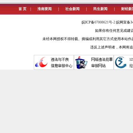
首 页
|
淮南要闻
|
社会新闻
|
民生新闻
|
财经新
皖ICP备
07008621号-2
皖网宣备34
如果你有任何意见或建议请与我
未经本网授权不得转载、摘编或利用其它方式使用本站作
违反上述声明者，本网将追