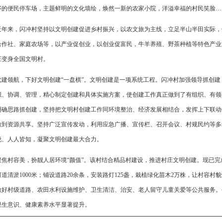
序的便民停车场，主题鲜明的文化墙绘，焕然一新的农家小院，洋溢幸福的村民笑脸…
近年来，闪冲村坚持以文明创建促进乡村振兴，以农文旅为主线，立足半山半田实际，
合作社、家庭农场等，以产业促创业，以创业促富民，牛羊养殖、野茶种植等特色产业
庄变身全国文明村。
党建领航，下好文明创建“一盘棋”。文明创建是一项系统工程。闪冲村加强领导抓创
织、协调、管理，精心制定创建和具体实施方案，使创建工作真正做到了有组织、有领
明确思路抓创建，坚持把文明村创建工作同环境整治、经济发展相结合，发挥上下联动
做到资源共享。坚持广泛宣传发动，利用应急广播、宣传栏、召开会议、村规民约等多
晓、人人皆知，凝聚文明创建最大合力。
聚焦村容美，扮靓人居环境“颜值”。该村结合精品村建设，推进村庄文明创建。现已完成
河道清淤1000米；铺设道路20余条，安装路灯125盏，栽植绿化苗木2万株，让村容
做好村级道路、农田水利设施维护、卫生清洁、治安、老人留守儿童关爱等公共服务。
卫生意识、健康素养水平显著提升。