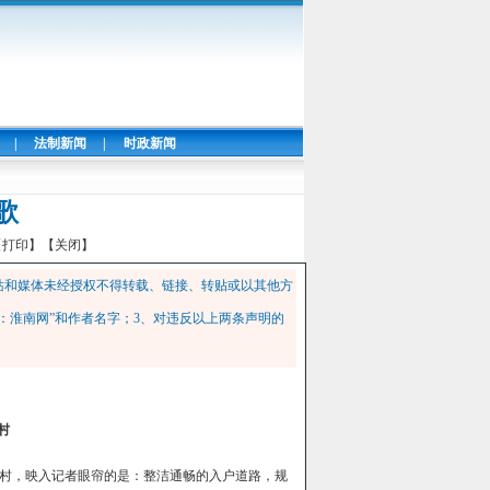
|
法制新闻
|
时政新闻
歌
【打印】
【关闭】
站和媒体未经授权不得转载、链接、转贴或以其他方
：淮南网”和作者名字；3、对违反以上两条声明的
村
村，映入记者眼帘的是：整洁通畅的入户道路，规