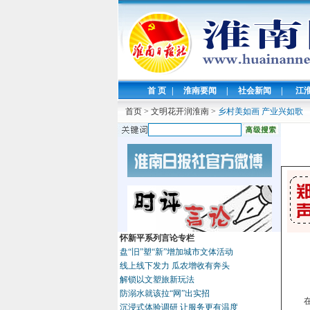
首 页
|
淮南要闻
|
社会新闻
|
江
首页
>
文明花开润淮南
>
乡村美如画 产业兴如歌
怀新平系列言论专栏
盘“旧”塑“新”增加城市文体活动
线上线下发力 瓜农增收有奔头
解锁以文塑旅新玩法
防溺水就该拉“网”出实招
沉浸式体验调研 让服务更有温度