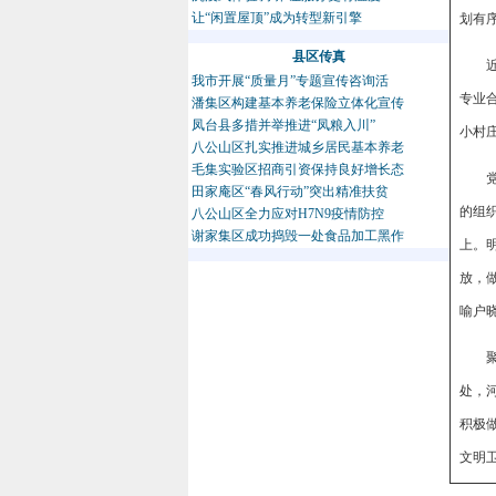
让“闲置屋顶”成为转型新引擎
划有
县区传真
我市开展“质量月”专题宣传咨询活
专业
潘集区构建基本养老保险立体化宣传
凤台县多措并举推进“凤粮入川”
小村
八公山区扎实推进城乡居民基本养老
毛集实验区招商引资保持良好增长态
田家庵区“春风行动”突出精准扶贫
的组
八公山区全力应对H7N9疫情防控
谢家集区成功捣毁一处食品加工黑作
上。
放，
喻户
处，
积极
文明