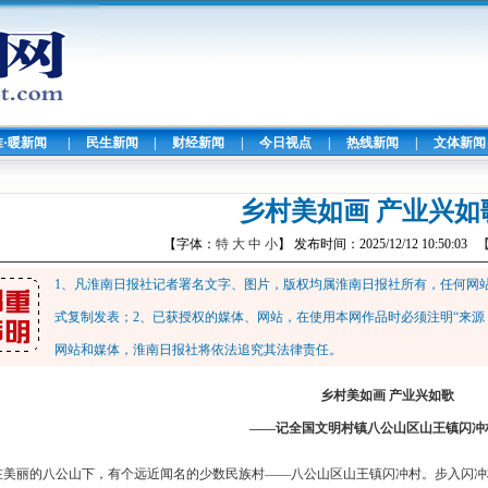
淮·暖新闻
|
民生新闻
|
财经新闻
|
今日视点
|
热线新闻
|
文体新闻
乡村美如画 产业兴如
【字体：
特
大
中
小
】 发布时间：2025/12/12 10:50:03
1、凡淮南日报社记者署名文字、图片，版权均属淮南日报社所有，任何网
式复制发表；2、已获授权的媒体、网站，在使用本网作品时必须注明“来源
网站和媒体，淮南日报社将依法追究其法律责任。
乡村美如画 产业兴如歌
——记全国文明村镇八公山区山王镇闪冲
在美丽的八公山下，有个远近闻名的少数民族村——八公山区山王镇闪冲村。步入闪冲