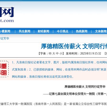
淮·暖新闻
|
民生新闻
|
财经新闻
|
今日视点
|
热线新闻
|
文体新闻
行绽芳华
厚德精医传薪火 文明同行
【字体：
特
大
中
小
】 发布时间：2025/8/11 9:15:32
【
1、凡淮南日报社记者署名文字、图片，版权均属淮南日报社所有，任何网
式复制发表；2、已获授权的媒体、网站，在使用本网作品时必须注明“来源
网站和媒体，淮南日报社将依法追究其法律责任。
厚德精医传薪火 文明同行绽芳华
——记第七届全国文明单位安理大一附院（市第一
安徽理工大学第一附属医院（淮南市第一人民医院）是一家省属公立综合性三级甲等医院