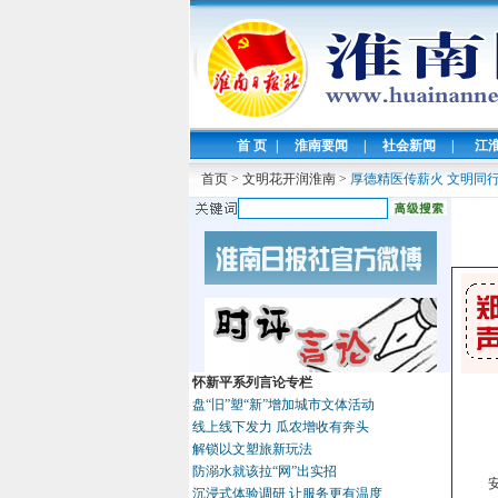
首 页
|
淮南要闻
|
社会新闻
|
江
首页
>
文明花开润淮南
>
厚德精医传薪火 文明同
怀新平系列言论专栏
盘“旧”塑“新”增加城市文体活动
线上线下发力 瓜农增收有奔头
解锁以文塑旅新玩法
防溺水就该拉“网”出实招
沉浸式体验调研 让服务更有温度