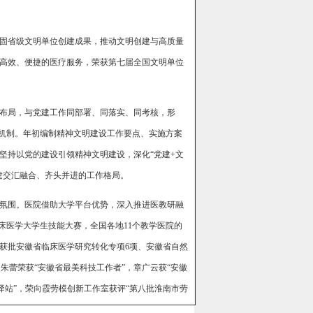
固省级文明单位创建成果，推动文明创建与高质量
高效、便捷的医疗服务，荣获第七届全国文明单位
布局，与党建工作同部署、同落实、同考核，形
作机制。年初编制精神文明建设工作要点、实施方案
坚持以党的建设引领精神文明建设，深化“党建+文
建交汇融合、齐头并进的工作格局。
氛围。医院借助大学平台优势，深入推进医教研融
床医学大学生技能大赛，全国各地11个教学医院的
获批安徽省临床医学研究转化专项6项、安徽省自然
朱蕾荣获“安徽省最美科技工作者”，章广云获“安徽
驿站”，荣向霞劳模创新工作室获评“第八批淮南市劳
市创建国家儿童友好城市。