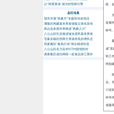
让“闲置屋顶”成为转型新引擎
医、
县区传真
我市开展“质量月”专题宣传咨询活
发展
潘集区构建基本养老保险立体化宣传
凤台县多措并举推进“凤粮入川”
称号
八公山区扎实推进城乡居民基本养老
毛集实验区招商引资保持良好增长态
田家庵区“春风行动”突出精准扶贫
成“
八公山区全力应对H7N9疫情防控
谢家集区成功捣毁一处食品加工黑作
和工
明创
合。
15
科学
省最
模工