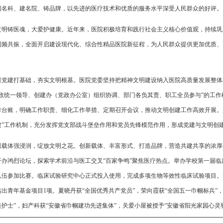
创名科、建名院、铸品牌，以先进的医疗技术和优质的服务水平深受人民群众的好评。
文明铸医魂，大爱护健康。近年来，医院积极培育和践行社会主义核心价值观，持续巩
同频共振，全面开启建设现代化、综合性精品医院新征程，为人民群众提供更加优质、
。
重党建打基础，夯实文明根基。医院党委坚持把精神文明建设纳入医院高质量发展整体
党政统一领导、创建办（党政办公室）组织协调、部门各负其责、职工全员参与”的工
作台账，明确工作职责、细化工作举措、定期召开会议，推动文明创建工作高效开展。
建”工作机制，充分发挥党支部战斗堡垒作用和党员先锋模范作用，形成党建与文明创
抓载体强浸润，绽放文明之花。创新载体、丰富形式、打造品牌，营造共建共享的浓厚
开办鸿烈论坛，探索学术前沿与医工交叉“百家争鸣”聚焦医疗热点。举办学校第一届临
支队伍参加比赛。临床试验研究中心正式投入使用，完成多项生物等效性临床试验项目。
杰出青年基金项目1项。夏晓丹获“全国优秀共产党员”，荣向霞获“全国五一巾帼标兵”，
美护士”，妇产科获“安徽省巾帼建功先进集体”，关爱小屋被授予“安徽省阳光家园心灵
匠创新工作室”。组织开展两届儿童绘画作品征集活动，倡导儿童友好理念，助力淮南