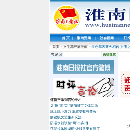
首 页
|
淮南要闻
|
社会新闻
|
江
首页
>
文明花开润淮南
>
红色基因薪火相传 文明
怀新平系列言论专栏
盘“旧”塑“新”增加城市文体活动
线上线下发力 瓜农增收有奔头
解锁以文塑旅新玩法
防溺水就该拉“网”出实招
沉浸式体验调研 让服务更有温度