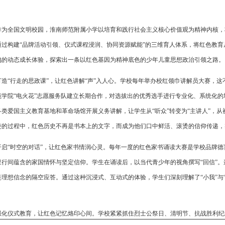
作为全国文明校园，淮南师范附属小学以培育和践行社会主义核心价值观为精神内核，
通过构建“品牌活动引领、仪式课程浸润、协同资源赋能”的三维育人体系，将红色教
鸣的动态成长体验，探索出一条以红色基因为精神底色的少年儿童思想政治引领之路。
打造“行走的思政课”，让红色讲解“声”入人心。学校每年举办校红领巾讲解员大赛，
范学院“电火花”志愿服务队建立长期合作，对选拔出的优秀选手进行专业化、系统化
各类爱国主义教育基地和革命场馆开展义务讲解，让学生从“听众”转变为“主讲人”，
迹的过程中，红色历史不再是书本上的文字，而成为他们口中鲜活、滚烫的信仰传递，
开启“时空的对话”，让红色家书情润心灵。每年一度的红色家书诵读大赛是学校品牌
里行间蕴含的家国情怀与坚定信仰。学生在诵读后，以当代青少年的视角撰写“回信”
是理想信念的隔空应答。通过这种沉浸式、互动式的体验，学生们深刻理解了“小我”与
强化仪式教育，让红色记忆烙印心间。学校紧紧抓住烈士公祭日、清明节、抗战胜利纪