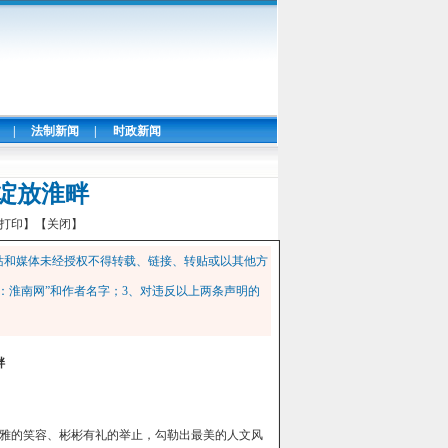
|
法制新闻
|
时政新闻
绽放淮畔
打印】
【关闭】
站和媒体未经授权不得转载、链接、转贴或以其他方
：淮南网”和作者名字；3、对违反以上两条声明的
畔
雅的笑容、彬彬有礼的举止，勾勒出最美的人文风