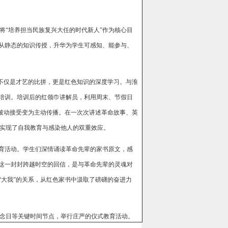
将“培养担当民族复兴大任的时代新人”作为核心目
育从静态的知识传授，升华为学生可感知、能参与、
这不仅是才艺的比拼，更是红色知识的深度学习。与淮
的培训。培训后的红领巾讲解员，利用周末、节假日
从被动接受变为主动传播。在一次次讲述革命故事、英
实现了自我教育与感染他人的双重效应。
德育活动。学生们深情诵读革命先辈的家书原文，感
。这一封封跨越时空的回信，是与革命先辈的灵魂对
“大我”的关系，从红色家书中汲取了磅礴的奋进力
念日等关键时间节点，举行庄严的仪式教育活动。