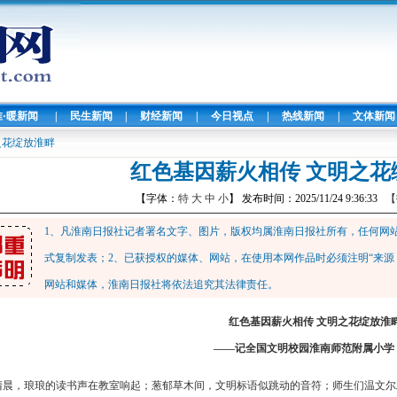
淮·暖新闻
|
民生新闻
|
财经新闻
|
今日视点
|
热线新闻
|
文体新闻
之花绽放淮畔
红色基因薪火相传 文明之花
【字体：
特
大
中
小
】 发布时间：2025/11/24 9:36:33
【
1、凡淮南日报社记者署名文字、图片，版权均属淮南日报社所有，任何网
式复制发表；2、已获授权的媒体、网站，在使用本网作品时必须注明“来源
网站和媒体，淮南日报社将依法追究其法律责任。
红色基因薪火相传 文明之花绽放淮
——记全国文明校园淮南师范附属小学
清晨，琅琅的读书声在教室响起；葱郁草木间，文明标语似跳动的音符；师生们温文尔