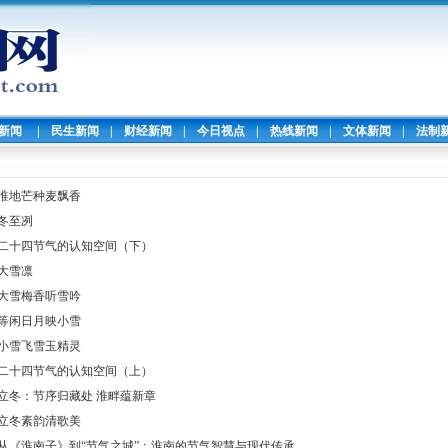
暖新闻
|
民生新闻
|
财经新闻
|
今日视点
|
热线新闻
|
文体新闻
|
法制
淮地芒种麦飘香
冬至冽
二十四节气的认知空间（下）
大雪凛
大雪梅香听雪吟
等闲日月映小雪
小雪飞雪玉精灵
二十四节气的认知空间（上）
立冬：节序归藏处 淮畔蕴新章
立冬素韵清歌美
从《淮南子》到“节气之城”：淮南的节气智慧与现代传承