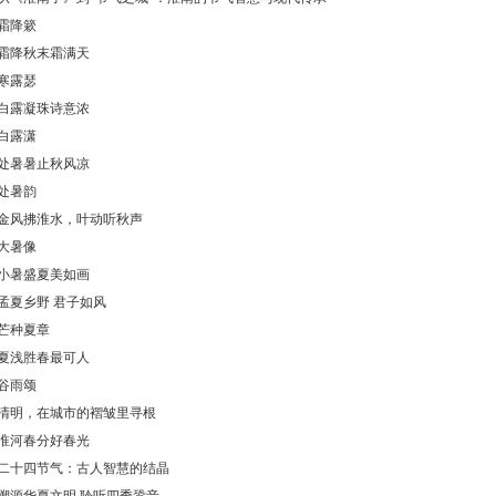
霜降簌
霜降秋末霜满天
寒露瑟
白露凝珠诗意浓
白露潇
处暑暑止秋风凉
处暑韵
金风拂淮水，叶动听秋声
大暑像
小暑盛夏美如画
孟夏乡野 君子如风
芒种夏章
夏浅胜春最可人
谷雨颂
清明，在城市的褶皱里寻根
淮河春分好春光
二十四节气：古人智慧的结晶