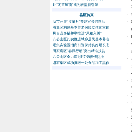
让“闲置屋顶”成为转型新引擎
县区传真
我市开展“质量月”专题宣传咨询活
潘集区构建基本养老保险立体化宣传
凤台县多措并举推进“凤粮入川”
八公山区扎实推进城乡居民基本养老
毛集实验区招商引资保持良好增长态
田家庵区“春风行动”突出精准扶贫
八公山区全力应对H7N9疫情防控
谢家集区成功捣毁一处食品加工黑作