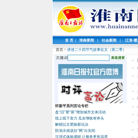
首 页
|
淮南要闻
|
社会新闻
|
江淮·
首页
>
讲述二十四节气故事征文（第二季）
怀新平系列言论专栏
盘“旧”塑“新”增加城市文体活动
线上线下发力 瓜农增收有奔头
解锁以文塑旅新玩法
防溺水就该拉“网”出实招
沉浸式体验调研 让服务更有温度