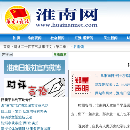
首 页
|
淮南要闻
|
社会新闻
|
江淮·暖新闻
|
民生新闻
|
财
首页
>
讲述二十四节气故事征文（第二季）
>
谷雨颂
【
1、凡淮南日报社记者
式复制发表；2、已获
网站和媒体，淮南日报
怀新平系列言论专栏
时届谷雨，淮南的天空便早早显
盘“旧”塑“新”增加城市文体活动
线上线下发力 瓜农增收有奔头
走，留下一丝凉意。那凉意一点儿也
解锁以文塑旅新玩法
防溺水就该拉“网”出实招
说实话，自从有人类历史纪录以来
沉浸式体验调研 让服务更有温度