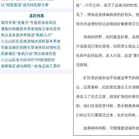
让“闲置屋顶”成为转型新引擎
徙”，六字之间，道尽了这条河的性情
见了，便知这是移栽秧苗的好兆头。
县区传真
我市开展“质量月”专题宣传咨询活
淮河水波便轻轻泛起细波好像要将它
潘集区构建基本养老保险立体化宣传
凤台县多措并举推进“凤粮入川”
淮南的田野，此时最是好看。虽
八公山区扎实推进城乡居民基本养老
片油菜花已渐次退场，但田垄土坡边
毛集实验区招商引资保持良好增长态
田家庵区“春风行动”突出精准扶贫
在风中起伏如浪。农人们说，这是“麦
八公山区全力应对H7N9疫情防控
活得很。
谢家集区成功捣毁一处食品加工黑作
矿区里的煤灰似乎也被这季节的
点，以黑著称，此刻竟也显出几分清
身走上了生态之路，就连矿场也向着
的。他们在澡堂里冲刷，黑水顺着身
们却让它们重新活过来，化作光和热
如果稍有闲暇，可慢慢踱进城市
昔故事，真是难得的一种恬适生活情调