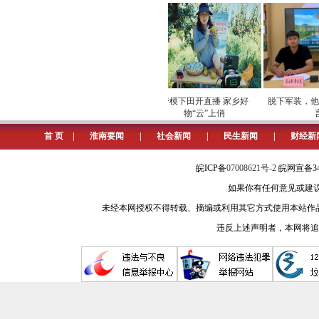
在他们的骨子里。作为中国南北方气候
这界限如此分明，连草木都懂得遵守
谷雨时节，淮河里的鱼虾也开始
看。岸边乡村里的妇人早已支起锅灶
专项巡检筑牢数字化运营安全
劳模下田开直播 家乡好
脱下军装，他选
屏障
物“云”上俏
言”
大河北岸高耸的烟囱和整饬的矿
首 页
|
淮南要闻
|
社会新闻
|
民生新闻
|
财经新
上地面。被煤灰染黑脸庞的矿工们，
煤，点亮了长三角城市璀璨的路灯，
皖ICP备
07008621号-2
皖网宣备34
如果你有任何意见或建议请与我
乡间学校里，孩子们清脆朗读课文
未经本网授权不得转载、摘编或利用其它方式使用本站作
出的都是家乡影子。教师们在黑板上
违反上述声明者，本网将追
在故乡，但淮河的水，已经流进了他
傍晚时分，城市灯光次第亮起。
工作，走向公交站或车库，脸上带着
声音此起彼伏，食物的香气在空气中