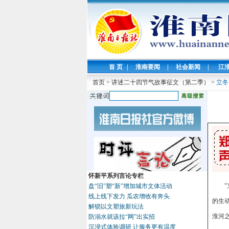
首 页
|
淮南要闻
|
社会新闻
|
江
首页
>
讲述二十四节气故事征文（第二季）
>
立冬
怀新平系列言论专栏
盘“旧”塑“新”增加城市文体活动
线上线下发力 瓜农增收有奔头
的生
解锁以文塑旅新玩法
淮河
防溺水就该拉“网”出实招
沉浸式体验调研 让服务更有温度