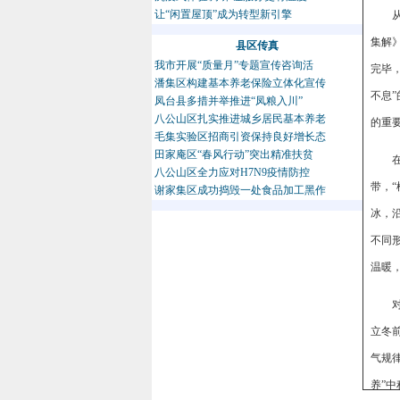
让“闲置屋顶”成为转型新引擎
集解
县区传真
我市开展“质量月”专题宣传咨询活
完毕
潘集区构建基本养老保险立体化宣传
不息
凤台县多措并举推进“凤粮入川”
八公山区扎实推进城乡居民基本养老
的重
毛集实验区招商引资保持良好增长态
田家庵区“春风行动”突出精准扶贫
八公山区全力应对H7N9疫情防控
带，
谢家集区成功捣毁一处食品加工黑作
冰，
不同
温暖
立冬
气规
养”