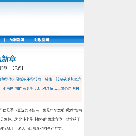
|
法制新闻
|
时政新闻
蕴新章
打印】
【关闭】
站和媒体未经授权不得转载、链接、转贴或以其他方
：淮南网”和作者名字；3、对违反以上两条声明的
不仅是季节更迭的转折点，更是中华文明“藏养”智慧
其天象标志为北斗七星斗柄指向西北方位。对坐落于
河流域千年来人与自然互动的生存哲学。