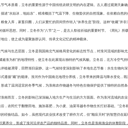
从节气本质看，立冬的重要性源于中国传统农耕文明的内在逻辑。古人通过观测天象确
》描述“水始冰，地始冻”，精准概括了气温下降、生物蛰伏的自然现象。在依赖自然
，粮食入库，家畜归圈，人们从繁忙的田间劳作转入“休养生息”阶段。这种“收藏”并
”的循环思想。同时，立冬作为“八节”之一，是古人祭祖祈福的重要时节。《周礼》所
要地位，使之成为凝聚族群认同、传承文化记忆的精神载体。
在气候与生态层面，立冬是我国南北气候格局变化的标志性节点，对淮河流域的影响尤
“橘逾淮为枳”的地理特性，使立冬在此展现出独特的气候风貌。立冬后，北方冷空气
沿岸植被凋零，田野渐归寂静。这一气候转变深刻影响了本地生态节奏：水生生物向深
形式遵循“藏”的规律。淮河作为中国南北地理分界线，立冬带来的降温与降水变化，
，形成了温润适宜的冬季气候，为淮南农作物越冬与特色生物保护提供了独特的自然条
对淮南而言，立冬的影响已深深融入地方生产与生活的方方面面。作为淮河流域的农业
前后，农民忙于翻整田地、施加基肥，为小麦、油菜等越冬作物生长打好基础。“立冬
律的经验结晶。如今，虽然现代农业技术改变了耕作方式，但“顺应天时”的智慧仍在延
中积累养分，形成了淮河沿岸农产品的独特品质。同时，立冬也是淮南渔业的休整阶段