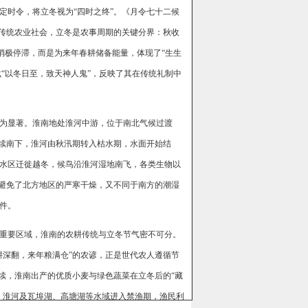
定时令，将立冬视为“四时之终”。《月令七十二候
的传统农业社会，立冬是农事周期的关键分界：秋收
非消极停滞，而是为来年春耕储备能量，体现了“生生
载“以冬日至，致天神人鬼”，反映了其在传统礼制中
为显著。淮南地处淮河中游，位于南北气候过渡
持续南下，淮河由秋汛期转入枯水期，水面开始结
水区迁徙越冬，候鸟沿淮河湿地南飞，各类生物以
既避免了北方地区的严寒干燥，又不同于南方的潮湿
件。
重要区域，淮南的农耕传统与立冬节气密不可分。
耕深翻，来年粮满仓”的农谚，正是世代农人遵循节
续，淮南出产的优质小麦与绿色蔬菜在立冬后的“藏
，淮河及瓦埠湖、高塘湖等水域进入禁渔期，渔民利