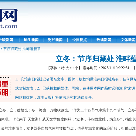
淮·暖新闻
|
民生新闻
|
财经新闻
|
今日视点
|
热线新闻
|
文体新闻
：节序归藏处 淮畔蕴新章
立冬：节序归藏处 淮畔
【字体：
特
大
中
小
】 发布时间：2025/11/10 9:22:51
【
1、凡淮南日报社记者署名文字、图片，版权均属淮南日报社所有，任何网
式复制发表；2、已获授权的媒体、网站，在使用本网作品时必须注明“来源
网站和媒体，淮南日报社将依法追究其法律责任。
“立冬，立，建始也；冬，终也，万物收藏也。”作为二十四节气中第十九个节气，立冬
动体现。《淮南子·天文训》从天文学角度阐释：“立冬，斗指西北维，为立冬”，指出
之滨的淮南而言，立冬既是自然气候的转换节点，也是地域文化的沉淀阶段，折射出淮