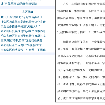
让“闲置屋顶”成为转型新引擎
八公山与舜耕山宛如两块巨大翡
清凉的呼吸。淮河则如一条狭长的银
县区传真
我市开展“质量月”专题宣传咨询活
隆隆汽笛声响，悠长而浑厚，满载着
潘集区构建基本养老保险立体化宣传
大河湾里的湿地在广袤的土地上沿南
凤台县多措并举推进“凤粮入川”
八公山区扎实推进城乡居民基本养老
泛起的层层波澜，偶尔，几只水鸟或
毛集实验区招商引资保持良好增长态
田家庵区“春风行动”突出精准扶贫
清晨八公山还笼罩在一片朦胧雾
八公山区全力应对H7N9疫情防控
边，整座山像是被施了魔法般熠熠生
谢家集区成功捣毁一处食品加工黑作
画眉高亢嘹亮的鸣叫，还有麻雀叽叽
都透着灵动的气息。山间清泉潺潺，
尔几朵小野花探出头来，为山间增添
舟，静静停泊。第一缕阳光的洒落，
出一道道涟漪，机器的轰鸣声与人们
染成绚烂的橙红色，半边天像是被点
动，渡口的汽笛声在余晖中悠长地响