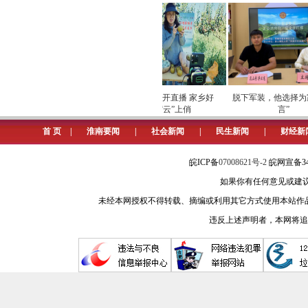
练功服，或是打太极拳，行云流水间
的弧线，带着风声呼啸。长椅上，三
沉思，时而兴奋地讨论；或聊天，聊
舞音乐占领。伴着节奏明快的旋律，
带着生活的热情与活力。情侣们手牵
专项巡检筑牢数字化运营安全
劳模下田开直播 家乡好
脱下军装，他选择为家
草间，此起彼伏地鸣叫着，像是在开
屏障
物“云”上俏
言”
星星，闪闪烁烁地诉说着古老的故事
首 页
|
淮南要闻
|
社会新闻
|
民生新闻
|
财经新
清晨，露水集市像是被晨曦轻轻
皖ICP备
07008621号-2
皖网宣备34
经雕琢的质朴与自然。菜农们早早地从
如果你有任何意见或建议请与我
如同在为新一天奏响序曲。南瓜、冬
未经本网授权不得转载、摘编或利用其它方式使用本站作
然的慷慨馈赠。人们穿梭在摊位间，
违反上述声明者，本网将追
低，透着熟络与亲近。
在烈日缝隙中淮南人总有寻得清
张丝，在大铁锅里咕嘟作响，扇子摇
器，青石井栏上青苔斑驳，井绳绞动