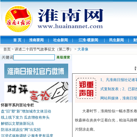
首 页
|
淮南要闻
|
社会新闻
|
江淮·暖新闻
|
民生新闻
|
财
首页
>
讲述二十四节气故事征文（第二季）
>
大暑像
【
1、凡淮南日报社记者
式复制发表；2、已获
网站和媒体，淮南日报
怀新平系列言论专栏
大暑时节，淮南恰似一幅水墨长
盘“旧”塑“新”增加城市文体活动
线上线下发力 瓜农增收有奔头
铁森林在炎炎中泛着白光，柏油马路
解锁以文塑旅新玩法
片阴凉走廊。
防溺水就该拉“网”出实招
沉浸式体验调研 让服务更有温度