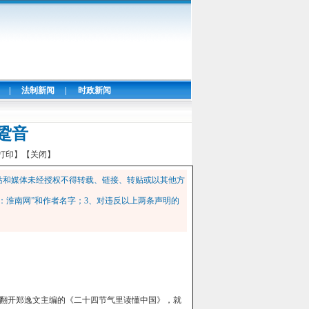
|
法制新闻
|
时政新闻
跫音
打印】
【关闭】
站和媒体未经授权不得转载、链接、转贴或以其他方
：淮南网”和作者名字；3、对违反以上两条声明的
翻开郑逸文主编的《二十四节气里读懂中国》，就