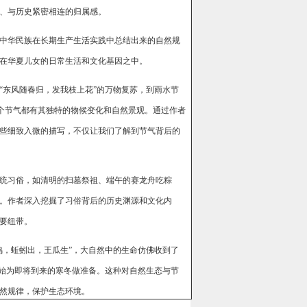
、与历史紧密相连的归属感。
中华民族在长期生产生活实践中总结出来的自然规
在华夏儿女的日常生活和文化基因之中。
“东风随春归，发我枝上花”的万物复苏，到雨水节
一个节气都有其独特的物候变化和自然景观。通过作者
些细致入微的描写，不仅让我们了解到节气背后的
统习俗，如清明的扫墓祭祖、端午的赛龙舟吃粽
。作者深入挖掘了习俗背后的历史渊源和文化内
要纽带。
鸣，蚯蚓出，王瓜生”，大自然中的生命仿佛收到了
开始为即将到来的寒冬做准备。这种对自然生态与节
然规律，保护生态环境。