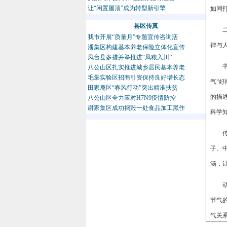
让“闲置屋顶”成为转型新引擎
如同
县区传真
我市开展“质量月”专题宣传咨询活
律与
潘集区构建基本养老保险立体化宣传
凤台县多措并举推进“凤粮入川”
八公山区扎实推进城乡居民基本养老
毛集实验区招商引资保持良好增长态
气“
田家庵区“春风行动”突出精准扶贫
的描
八公山区全力应对H7N9疫情防控
谢家集区成功捣毁一处食品加工黑作
科学
子、
涵，
节气
气关