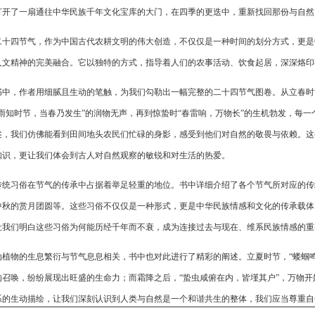
打开了一扇通往中华民族千年文化宝库的大门，在四季的更迭中，重新找回那份与自然
二十四节气，作为中国古代农耕文明的伟大创造，不仅仅是一种时间的划分方式，更是
人文精神的完美融合。它以独特的方式，指导着人们的农事活动、饮食起居，深深烙印
书中，作者用细腻且生动的笔触，为我们勾勒出一幅完整的二十四节气图卷。从立春时
好雨知时节，当春乃发生”的润物无声，再到惊蛰时“春雷响，万物长”的生机勃发，每
述，我们仿佛能看到田间地头农民们忙碌的身影，感受到他们对自然的敬畏与依赖。这
知识，更让我们体会到古人对自然观察的敏锐和对生活的热爱。
传统习俗在节气的传承中占据着举足轻重的地位。书中详细介绍了各个节气所对应的传
中秋的赏月团圆等。这些习俗不仅仅是一种形式，更是中华民族情感和文化的传承载体
让我们明白这些习俗为何能历经千年而不衰，成为连接过去与现在、维系民族情感的重
动植物的生息繁衍与节气息息相关，书中也对此进行了精彩的阐述。立夏时节，“蝼蝈
的召唤，纷纷展现出旺盛的生命力；而霜降之后，“蛰虫咸俯在内，皆墐其户”，万物
系的生动描绘，让我们深刻认识到人类与自然是一个和谐共生的整体，我们应当尊重自