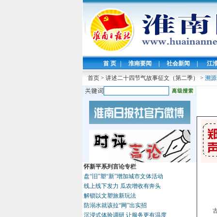
首 页
|
淮南要闻
|
社会新闻
|
江
首页
>
讲述二十四节气故事征文（第二季）
>
溯源
怀新平系列言论专栏
盘“旧”塑“新”增加城市文体活动
线上线下发力 瓜农增收有奔头
解锁以文塑旅新玩法
防溺水就该拉“网”出实招
沉浸式体验调研 让服务更有温度