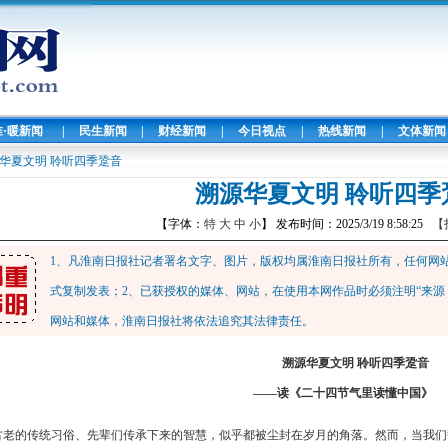
淮·暖新闻
|
民生新闻
|
财经新闻
|
今日视点
|
热线新闻
|
文体新闻
华夏文明 聆听四季跫音
溯源华夏文明 聆听四季
【字体：
特
大
中
小
】 发布时间：2025/3/19 8:58:25
【
1、凡淮南日报社记者署名文字、图片，版权均属淮南日报社所有，任何网
式复制发表；2、已获授权的媒体、网站，在使用本网作品时必须注明“来源
网站和媒体，淮南日报社将依法追究其法律责任。
溯源华夏文明 聆听四季跫音
——读《二十四节气里读懂中国》
古老的传统习俗、先辈们传承下来的智慧，似乎都被尘封在岁月的角落。然而，当我们