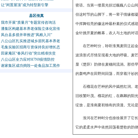
让“闲置屋顶”成为转型新引擎
密语。当第一缕晨光掠过巍巍八公山
但这时节的山脚下，将一辈子情缘都
县区传真
我市开展“质量月”专题宣传咨询活
中挥舞锃亮的镰这种最朴素的仪式感
潘集区构建基本养老保险立体化宣传
金针挑开夏的帷幕，农人与土地的
凤台县多措并举推进“凤粮入川”
八公山区扎实推进城乡居民基本养老
在芒种时分，聆听淮夷麦田泛起金
毛集实验区招商引资保持良好增长态
田家庵区“春风行动”突出精准扶贫
波浪形式尽情呈现着大地的呼吸。麦
八公山区全力应对H7N9疫情防控
显《楚辞》韵律在麦穗间流淌。那些
谢家集区成功捣毁一处食品加工黑作
的轰鸣声在田野间回荡，而穿着汗衫
石榴花在芒种的风中嫣然红润。
旧枝繁叶茂。榴花的红，在粼粼的阳
绽放，是淮南夏初独有的浪漫。无论
淮河在芒种时分也徐徐展开了它
它的柔柔水声中依然回荡着楚歌的韵
起。湖畔的芦苇随风摇曳，沙沙声响