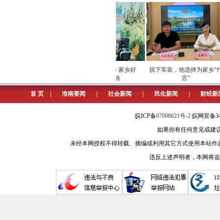
麦香交织混融，构成淮南独有的夏日
如果有闲，可深入到大山里的民
有仙气升腾。山林间，松涛阵阵，鸟
跳跃，清脆叮咚。溪水潺潺，载着山
检筑牢数字化运营安全
劳模下田开直播 家乡好
脱下军装，他选择为家乡“代
屏障
物“云”上俏
言”
芒种的农田，农事如诗。淮河两
首 页
|
淮南要闻
|
社会新闻
|
民生新闻
|
财经新
土地。这是淮南人与土地达成的某种
歇，田间移动的身影俨然是一幅生动
皖ICP备
07008621号-2
皖网宣备34
如果你有任何意见或建议请与我
芒种里的淮南，是自然与人文的
未经本网授权不得转载、摘编或利用其它方式使用本站作
则为这画面增添了生命的韵律。这里
违反上述声明者，本网将追
芒种，于淮南而言，是对自然的
中，感受大地馈赠，领悟生命真谛，
（程晋仓）