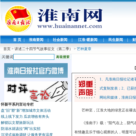
首 页
|
淮南要闻
|
社会新闻
|
江淮·暖新闻
|
民生新闻
|
财
首页
>
讲述二十四节气故事征文（第二季）
>
芒种夏章
1、凡淮南日报社记者
式复制发表；2、已获
网站和媒体，淮南日报
怀新平系列言论专栏
芒种至，江淮大地的绿意正在褪
盘“旧”塑“新”增加城市文体活动
线上线下发力 瓜农增收有奔头
解锁以文塑旅新玩法
《淮南子》载：“阳气在上，阴气
防溺水就该拉“网”出实招
有情趣且乐于细心观察的人，明显可
沉浸式体验调研 让服务更有温度