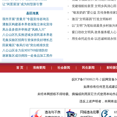
让“闲置屋顶”成为转型新引擎
党建领航绘新景 文明乡风润心田
“银发奶奶”爱公益 言传身教传家
县区传真
我市开展“质量月”专题宣传咨询活
激活“文明基因”打造文明标杆
潘集区构建基本养老保险立体化宣传
以“文明”为笔绘就最美乡村振兴
凤台县多措并举推进“凤粮入川”
窗口劲吹文明风 政务服务暖人心
八公山区扎实推进城乡居民基本养老
用生命托起生命 以忠诚铸就永恒
毛集实验区招商引资保持良好增长态
田家庵区“春风行动”突出精准扶贫
八公山区全力应对H7N9疫情防控
谢家集区成功捣毁一处食品加工黑作
首 页
|
淮南要闻
|
社会新闻
|
民生新闻
|
财经新
皖ICP备
07008621号-2
皖网宣备34
如果你有任何意见或建议请与我
未经本网授权不得转载、摘编或利用其它方式使用本站作
违反上述声明者，本网将追