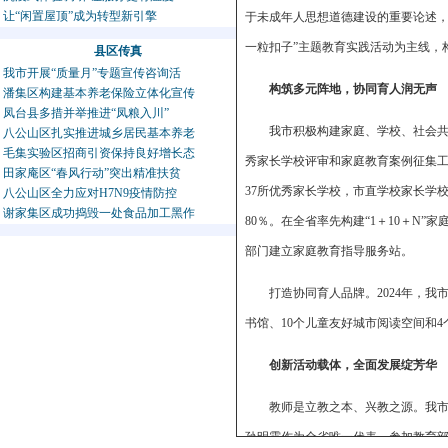
让“闲置屋顶”成为转型新引擎
于未成年人思想道德建设的重要论述，
一粒扣子”主题教育实践活动为主线，
县区传真
我市开展“质量月”专题宣传咨询活
构筑多元阵地，协同育人润无声
潘集区构建基本养老保险立体化宣传
凤台县多措并举推进“凤粮入川”
我市积极构建家庭、学校、社会
八公山区扎实推进城乡居民基本养老
毛集实验区招商引资保持良好增长态
秀家长学校评审和家庭教育案例征集
田家庵区“春风行动”突出精准扶贫
37所优秀家长学校，市直学校家长学
八公山区全力应对H7N9疫情防控
谢家集区成功捣毁一处食品加工黑作
80％。在全省率先构建“1＋10＋
部门建立家庭教育指导服务站。
打造协同育人品牌。2024年，
书馆、10个儿童友好城市阅读空间和
创新活动载体，全面发展绽芳华
教师是立教之本、兴教之源。我
孙明霞作为全省唯一代表，参加教育部教