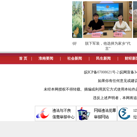
优秀教师；“淮南好人”周勇等部分优
扣好未成年人人生第一粒扣子。组
春节”主题实践、“铸魂·2024清明祭
淮南市新时代好少年20名、提名奖10
牢数字化运营安全
劳模下田开直播 家乡好
脱下军装，他选择为家乡“代
屏障
物“云”上俏
言”
关注未成年人心理健康。打造“‘心
首 页
|
淮南要闻
|
社会新闻
|
民生新闻
|
财经新
公益辅导、“心理健康教育百校行”等活
75枚银牌、74枚铜牌。淮南三中在2
皖ICP备
07008621号-2
皖网宣备34
如果你有任何意见或建议请与我
营造良好环境，用心用情护成长
未经本网授权不得转载、摘编或利用其它方式使用本站作
校园是未成年人学习成长的主要阵
违反上述声明者，本网将追
色，全国文明校园淮南师范附属小学将
家庵区第十八小学将“温暖教育”融入
外实践活动，全市130个爱国主义教
强化对乡村学校少年宫的日常管理，