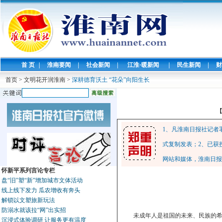
首 页
|
淮南要闻
|
社会新闻
|
江淮·暖新闻
|
民生新闻
|
财
首页
>
文明花开润淮南
>
深耕德育沃土 “花朵”向阳生长
1、凡淮南日报社记者
式复制发表；2、已获
网站和媒体，淮南日报
怀新平系列言论专栏
盘“旧”塑“新”增加城市文体活动
线上线下发力 瓜农增收有奔头
解锁以文塑旅新玩法
防溺水就该拉“网”出实招
未成年人是祖国的未来、民族的希
沉浸式体验调研 让服务更有温度