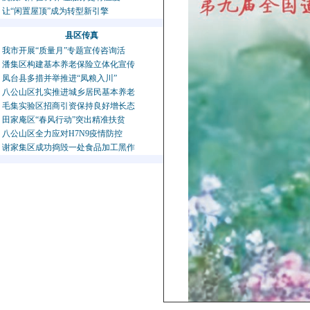
让“闲置屋顶”成为转型新引擎
县区传真
我市开展“质量月”专题宣传咨询活
潘集区构建基本养老保险立体化宣传
凤台县多措并举推进“凤粮入川”
八公山区扎实推进城乡居民基本养老
毛集实验区招商引资保持良好增长态
田家庵区“春风行动”突出精准扶贫
八公山区全力应对H7N9疫情防控
谢家集区成功捣毁一处食品加工黑作