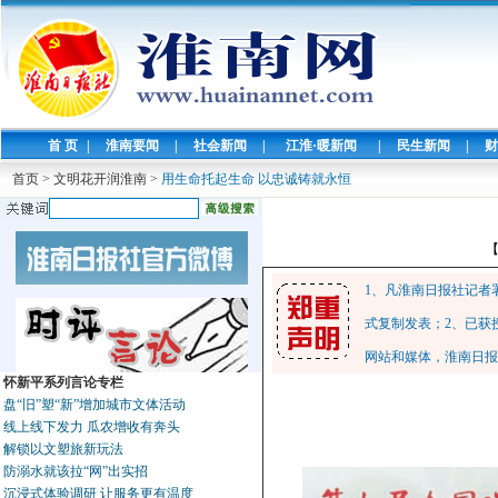
首 页
|
淮南要闻
|
社会新闻
|
江淮·暖新闻
|
民生新闻
|
财
首页
>
文明花开润淮南
>
用生命托起生命 以忠诚铸就永恒
1、凡淮南日报社记者
式复制发表；2、已获
网站和媒体，淮南日报
怀新平系列言论专栏
盘“旧”塑“新”增加城市文体活动
线上线下发力 瓜农增收有奔头
解锁以文塑旅新玩法
防溺水就该拉“网”出实招
沉浸式体验调研 让服务更有温度