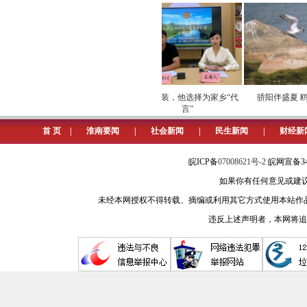
安全
劳模下田开直播 家乡好
脱下军装，他选择为家乡“代
骄阳伴盛夏 鸥
物“云”上俏
言”
首 页
|
淮南要闻
|
社会新闻
|
民生新闻
|
财经新
皖ICP备
07008621号-2
皖网宣备34
如果你有任何意见或建议请与我
未经本网授权不得转载、摘编或利用其它方式使用本站作
违反上述声明者，本网将追