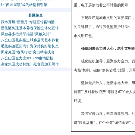
让“闲置屋顶”成为转型新引擎
重，电子屏滚动着公平计量的提示……
县区传真
市场秩序是城市文明的重要窗口
我市开展“质量月”专题宣传咨询活
的关键抓手，通过强化监管护航民生
潘集区构建基本养老保险立体化宣传
凤台县多措并举推进“凤粮入川”
市文明底色。
八公山区扎实推进城乡居民基本养老
毛集实验区招商引资保持良好增长态
强组织聚合力暖人心，筑牢文明创
田家庵区“春风行动”突出精准扶贫
八公山区全力应对H7N9疫情防控
强化组织领导，凝聚多方合力。我
谢家集区成功捣毁一处食品加工黑作
考核”机制。破解“多头管理”难题，开
坚持党员带头，激活志愿力量。组
科普”“反对餐饮浪费”等服务6700余
环境。
加强宣传力度，营造浓厚氛围。利用
讲“粮食故事”，在企业签“诚信承诺”