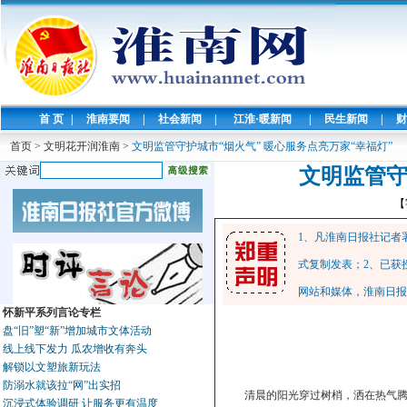
首 页
|
淮南要闻
|
社会新闻
|
江淮·暖新闻
|
民生新闻
|
财
首页
>
文明花开润淮南
>
文明监管守护城市“烟火气” 暖心服务点亮万家“幸福灯”
文明监管守
【
1、凡淮南日报社记者
式复制发表；2、已获
网站和媒体，淮南日报
怀新平系列言论专栏
盘“旧”塑“新”增加城市文体活动
线上线下发力 瓜农增收有奔头
解锁以文塑旅新玩法
防溺水就该拉“网”出实招
清晨的阳光穿过树梢，洒在热气
沉浸式体验调研 让服务更有温度