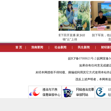
强监管聚重点暖民生，守牢市场秩
市场秩序是民生底线。我市以“零
守护餐桌文明与安全。将“文明餐桌
餐饮单位签订《制止餐饮浪费承诺书》
专项巡检筑牢数字化运营安全
劳模下田开直播 家乡好
脱下军装，他选
品浪费行政处罚典型案例。学校食堂、
屏障
物“云”上俏
言”
室累计抽检食品94万批次，不合格产品
首 页
|
淮南要闻
|
社会新闻
|
民生新闻
|
财经新
打击违法维护公平。开展针对虚假广
皖ICP备
07008621号-2
皖网宣备34
775名校园食品安全监督员参与监督，
如果你有任何意见或建议请与我
规范市场消费环境。对农贸市场开展
未经本网授权不得转载、摘编或利用其它方式使用本站作
秤”120台，让“称准量足”成为市场
违反上述声明者，本网将追
成“舒心事”。
强服务聚民心暖社会，擦亮诚信经
服务是最好的管理。我市以“诚信