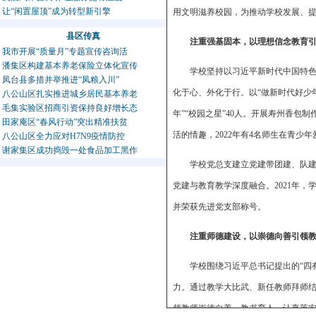
让“闲置屋顶”成为转型新引擎
用文明滋养校园，为推动学校发展、
县区传真
注重强基固本，以理想信念教育
我市开展“质量月”专题宣传咨询活
潘集区构建基本养老保险立体化宣传
学校坚持以习近平新时代中国特
凤台县多措并举推进“凤粮入川”
化于心、外化于行。以“做新时代好少年
八公山区扎实推进城乡居民基本养老
毛集实验区招商引资保持良好增长态
年”“校园之星”40人。开展寿州香
田家庵区“春风行动”突出精准扶贫
活的情趣，2022年有4名师生在青少
八公山区全力应对H7N9疫情防控
谢家集区成功捣毁一处食品加工黑作
学校党总支建立党建带团建、队建
党建与教育教学深度融合。2021年，
并荣获先进党支部称号。
注重师德建设，以崇德向善引领
学校围绕习近平总书记提出的“四
力。通过教学大比武、新任教师拜师结
领教师崇德向善、教书育人。认真落