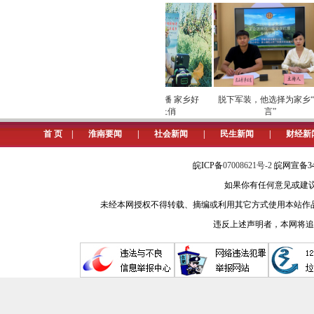
育人。
近三年来，学校有26位教师在市级
黄打非领导小组表彰为“扫黄打非”先进
奖章”集体三星章荣誉称号。
巡检筑牢数字化运营安全
劳模下田开直播 家乡好
脱下军装，他选择为家乡“代
屏障
物“云”上俏
言”
注重以文育人，以深厚校园文化
首 页
|
淮南要闻
|
社会新闻
|
民生新闻
|
财经新
学校坚持每周一升国旗制度，齐
举办一届校园合唱节、校园科技节、
皖ICP备
07008621号-2
皖网宣备34
如果你有任何意见或建议请与我
有班级公约，悬挂文化标牌，设有文化
未经本网授权不得转载、摘编或利用其它方式使用本站作
象”“鼓足干劲”“升华飞天”“诲人不
违反上述声明者，本网将追
时、事事育人的良好环境。
学校设有文化长廊、板报长廊、
队建有“少先队员活动之家”“青少年科
展的“爱国主义教育基地行”“阳光志愿