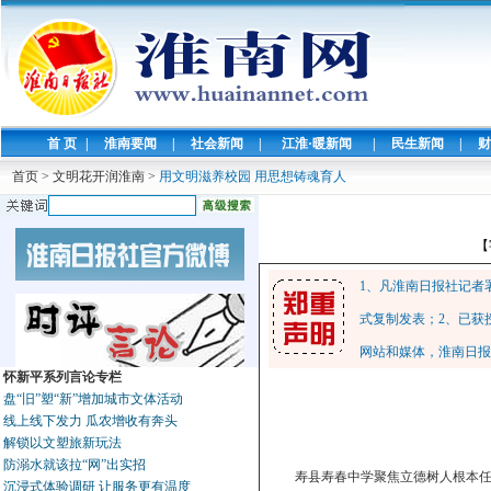
首 页
|
淮南要闻
|
社会新闻
|
江淮·暖新闻
|
民生新闻
|
财
首页
>
文明花开润淮南
>
用文明滋养校园 用思想铸魂育人
【
1、凡淮南日报社记者
式复制发表；2、已获
网站和媒体，淮南日报
怀新平系列言论专栏
盘“旧”塑“新”增加城市文体活动
线上线下发力 瓜农增收有奔头
解锁以文塑旅新玩法
防溺水就该拉“网”出实招
寿县寿春中学聚焦立德树人根本
沉浸式体验调研 让服务更有温度