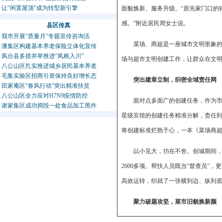
让“闲置屋顶”成为转型新引擎
面貌焕新、服务升级。“原先家门口的
感。”附近居民周女士说。
县区传真
我市开展“质量月”专题宣传咨询活
菜场、商超是一座城市文明形象
潘集区构建基本养老保险立体化宣传
凤台县多措并举推进“凤粮入川”
场与超市文明创建工作，让群众在文
八公山区扎实推进城乡居民基本养老
毛集实验区招商引资保持良好增长态
突出建章立制，织密全域责任网
田家庵区“春风行动”突出精准扶贫
八公山区全力应对H7N9疫情防控
面对点多面广的创建任务，作为市
谢家集区成功捣毁一处食品加工黑作
星级宾馆的创建任务精准分解，责任
将创建标准烂熟于心，一本《菜场商
以小见大，功在不舍。创城期间，全
2600多项。帮扶人员既当“督查员”
高效运转，织就了一张横到边、纵到
聚力破题攻坚，菜市旧貌换新颜