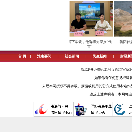
曾几何时，“气味臭烘烘、地面湿
中之重，强力实施“暖民心”文明菜市
聚焦“标准化、清洁化、规范化”，
年，剩余59个不达标菜场全部纳入改
运营安全
劳模下田开直播 家乡好
脱下军装，他选择为家乡“代
骄阳伴盛
这场硬仗背后是科学擘画——“新
物“云”上俏
言”
路市场被坚决取缔，示范性标准化菜场
首 页
|
淮南要闻
|
社会新闻
|
民生新闻
|
财经新
强化精管善治，文明新风浸润商
皖ICP备
07008621号-2
皖网宣备34
大型商超和商贸综合体作为城市人
如果你有任何意见或建议请与我
管理模式，通过安排专人包保，细致
未经本网授权不得转载、摘编或利用其它方式使用本站作
矢。
违反上述声明者，本网将追
聚焦硬件提升与软环境优化双轮
服务品质：美化购物环境、强化员工
询。世纪联华超市中，清晰的垃圾分