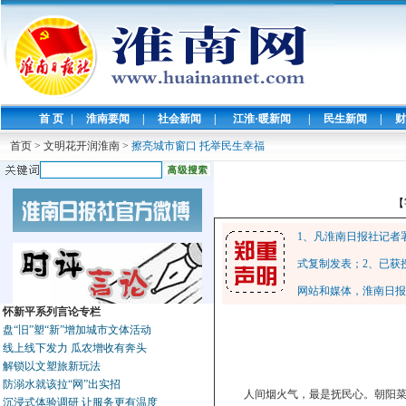
首 页
|
淮南要闻
|
社会新闻
|
江淮·暖新闻
|
民生新闻
|
财
首页
>
文明花开润淮南
>
擦亮城市窗口 托举民生幸福
【
1、凡淮南日报社记者
式复制发表；2、已获
网站和媒体，淮南日报
怀新平系列言论专栏
盘“旧”塑“新”增加城市文体活动
线上线下发力 瓜农增收有奔头
解锁以文塑旅新玩法
防溺水就该拉“网”出实招
人间烟火气，最是抚民心。朝阳菜
沉浸式体验调研 让服务更有温度