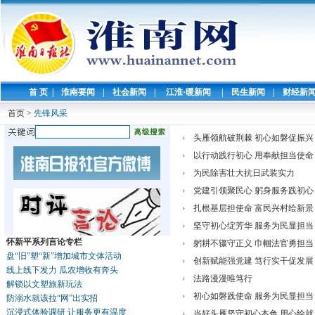
首 页
|
淮南要闻
|
社会新闻
|
江淮·暖新闻
|
民生新闻
|
财经新
首页
>
先锋风采
头雁领航破荆棘 初心如磐促振兴
以行动践行初心 用奉献担当使命
为民除害壮大抗日武装实力
党建引领聚民心 躬身服务践初心
扎根基层担使命 富民兴村绘新景
坚守初心绽芳华 服务为民显担当
怀新平系列言论专栏
躬耕不辍守正义 巾帼法官勇担当
盘“旧”塑“新”增加城市文体活动
创新赋能强党建 笃行实干促发展
线上线下发力 瓜农增收有奔头
法路漫漫唯笃行
解锁以文塑旅新玩法
初心如磐践使命 服务为民显担当
防溺水就该拉“网”出实招
沉浸式体验调研 让服务更有温度
当好头雁坚守初心本色 用心绘