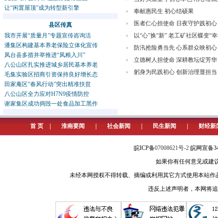
让“闲置屋顶”成为转型新引擎
奉献惠民生 初心结硕果
医者仁心担使命 日夜守护践初心
县区传真
我市开展“质量月”专题宣传咨询活
以“心”换“新” 老工矿社区蝶变“幸
潘集区构建基本养老保险立体化宣传
防汛抢险勇当先 心系群众映初心
凤台县多措并举推进“凤粮入川”
立德树人担使命 深耕教坛绽芳华
八公山区扎实推进城乡居民基本养老
躬身为民践初心 创新治理显担当
毛集实验区招商引资保持良好增长态
田家庵区“春风行动”突出精准扶贫
八公山区全力应对H7N9疫情防控
谢家集区成功捣毁一处食品加工黑作
首 页
|
淮南要闻
|
社会新闻
|
民生新闻
|
财经新
皖ICP备
07008621号-2
皖网宣备34
如果你有任何意见或建议请与我
未经本网授权不得转载、摘编或利用其它方式使用本站作
违反上述声明者，本网将追