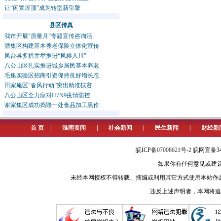
让“闲置屋顶”成为转型新引擎
县区传真
我市开展“质量月”专题宣传咨询活
潘集区构建基本养老保险立体化宣传
凤台县多措并举推进“凤粮入川”
八公山区扎实推进城乡居民基本养老
毛集实验区招商引资保持良好增长态
田家庵区“春风行动”突出精准扶贫
八公山区全力应对H7N9疫情防控
谢家集区成功捣毁一处食品加工黑作
首 页
|
淮南要闻
|
社会新闻
|
民生新闻
|
财经新
皖ICP备
07008621号-2
皖网宣备34
如果你有任何意见或建议请与我
未经本网授权不得转载、摘编或利用其它方式使用本站作
违反上述声明者，本网将追