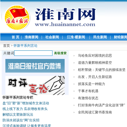
首 页
|
淮南要闻
|
社会新闻
|
江淮·暖新闻
|
民生新闻
|
财经新
首页
>
怀新平系列言论
马哈鱼应对困境的启思
道德力量辉映精神星空
秸秆禁烧：关键节点的接续攻坚
出发，开启人生新征路
抓落实是一种能力
干事才有机遇
怀新平系列言论专栏
有激情在状态
盘“旧”塑“新”增加城市文体活动
打好淮南牛肉汤产业化这张“牌”
线上线下发力 瓜农增收有奔头
全民阅读汇聚书香淮南
解锁以文塑旅新玩法
防溺水就该拉“网”出实招
沉浸式体验调研 让服务更有温度