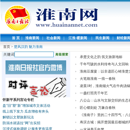
首 页
|
淮南要闻
|
社会新闻
|
江淮·暖新闻
|
民生新闻
|
财经新
首页
>
楚风汉韵 魅力淮南
承楚文化之韵 筑文旅新地标
千年芍陂的水利传奇与人文回响
淮南豆腐宴：以非遗匠心铸淮楚
火笔烙淮南 一痕一春秋
凌晨1时，淮南烟火气在牛肉汤
一盏灯照亮千年艺
怀新平系列言论专栏
八公山：山水与文脉交织的生态
盘“旧”塑“新”增加城市文体活动
匠心镂刻处 万象自春秋
线上线下发力 瓜农增收有奔头
《淮南子》里的二十四节气：八
解锁以文塑旅新玩法
寿滨古城：揭开楚国最后都城的
防溺水就该拉“网”出实招
沉浸式体验调研 让服务更有温度
一水涵养千年梦