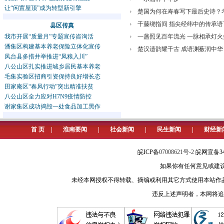
让“闲置屋顶”成为转型新引擎
楚国为何在寿春写下最后史诗？
千藤绕指间 指尖经纬中的传承语
县区传真
我市开展“质量月”专题宣传咨询活
一盏照见百年流光 一脉相承灯火
潘集区构建基本养老保险立体化宣传
楚汉遗韵耀千古 成语渊薮润中华
凤台县多措并举推进“凤粮入川”
八公山区扎实推进城乡居民基本养老
毛集实验区招商引资保持良好增长态
田家庵区“春风行动”突出精准扶贫
八公山区全力应对H7N9疫情防控
谢家集区成功捣毁一处食品加工黑作
首 页
|
淮南要闻
|
社会新闻
|
民生新闻
|
财经新
皖ICP备
07008621号-2
皖网宣备34
如果你有任何意见或建议请与我
未经本网授权不得转载、摘编或利用其它方式使用本站作
违反上述声明者，本网将追