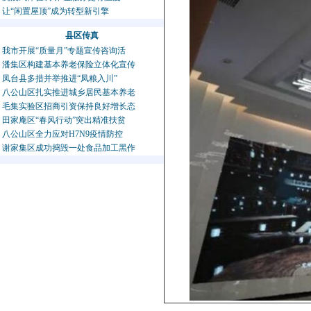
让“闲置屋顶”成为转型新引擎
县区传真
我市开展“质量月”专题宣传咨询活
潘集区构建基本养老保险立体化宣传
凤台县多措并举推进“凤粮入川”
八公山区扎实推进城乡居民基本养老
毛集实验区招商引资保持良好增长态
田家庵区“春风行动”突出精准扶贫
八公山区全力应对H7N9疫情防控
谢家集区成功捣毁一处食品加工黑作