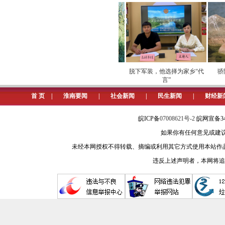
在八公山的晨雾中，村民们仍遵循
减衣物。这些代代相传的生活智慧，
了二十四节气，筑起了中华民族的时
典籍中的时间密码：二十四节气的
字化运营安全
劳模下田开直播 家乡好
脱下军装，他选择为家乡“代
骄阳
西汉初年，刘安与门客们在八公山
障
物“云”上俏
言”
载，首次将二十四节气系统纳入天文
首 页
|
淮南要闻
|
社会新闻
|
民生新闻
|
财经新
然实验室，淮河两岸农耕文明的需求
皖ICP备
07008621号-2
皖网宣备34
《淮南子》对节气的记载，蕴含着
如果你有任何意见或建议请与我
冬至则斗北中绳，阴气极，阳气萌”，
未经本网授权不得转载、摘编或利用其它方式使用本站作
活的时间哲学，至今仍是淮南人民安
违反上述声明者，本网将追
节气里的生活哲学：从八公山到
二十四节气在淮南不仅是时间刻
“春分麦起身，一刻值千金”，这