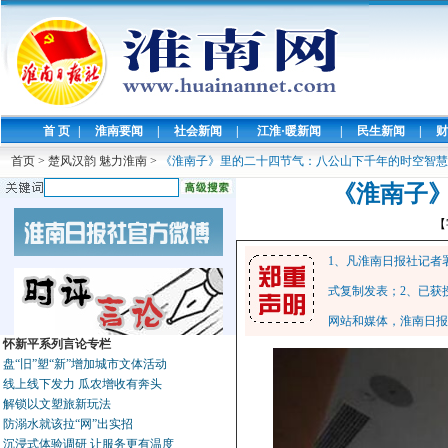
首 页
|
淮南要闻
|
社会新闻
|
江淮·暖新闻
|
民生新闻
|
财
首页
>
楚风汉韵 魅力淮南
>
《淮南子》里的二十四节气：八公山下千年的时空智慧
《淮南子
【
1、凡淮南日报社记者
式复制发表；2、已获
网站和媒体，淮南日报
怀新平系列言论专栏
盘“旧”塑“新”增加城市文体活动
线上线下发力 瓜农增收有奔头
解锁以文塑旅新玩法
防溺水就该拉“网”出实招
沉浸式体验调研 让服务更有温度