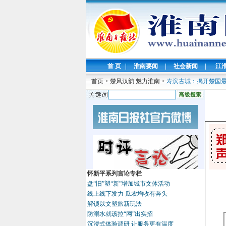
首 页
|
淮南要闻
|
社会新闻
|
江
首页
>
楚风汉韵 魅力淮南
>
寿滨古城：揭开楚国
怀新平系列言论专栏
盘“旧”塑“新”增加城市文体活动
线上线下发力 瓜农增收有奔头
解锁以文塑旅新玩法
防溺水就该拉“网”出实招
沉浸式体验调研 让服务更有温度