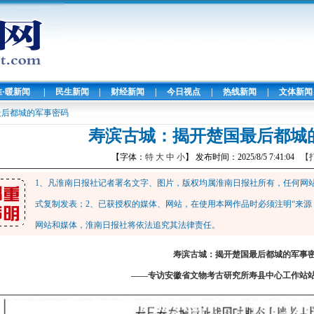
淮·暖新闻
|
民生新闻
|
财经新闻
|
今日视点
|
热线新闻
|
文体新闻
最后都城的军事密码
寿滨古城：揭开楚国最后都城
【字体：
特
大
中
小
】 发布时间：2025/8/5 7:41:04
【
1、凡淮南日报社记者署名文字、图片，版权均属淮南日报社所有，任何网
式复制发表；2、已获授权的媒体、网站，在使用本网作品时必须注明“来源
网站和媒体，淮南日报社将依法追究其法律责任。
寿滨古城：揭开楚国最后都城的军事
——专访安徽省文物考古研究所寿县中心工作站