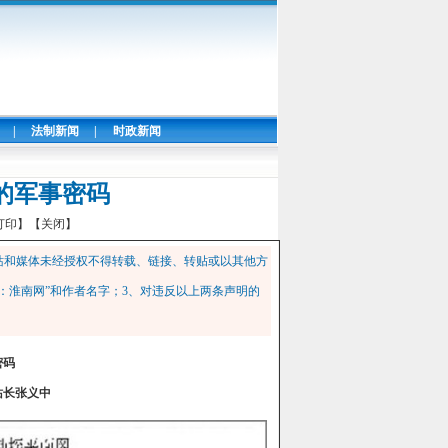
|
法制新闻
|
时政新闻
的军事密码
打印】
【关闭】
站和媒体未经授权不得转载、链接、转贴或以其他方
：淮南网”和作者名字；3、对违反以上两条声明的
密码
站长张义中