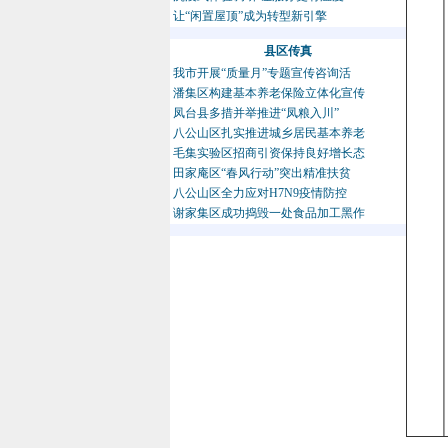
让“闲置屋顶”成为转型新引擎
县区传真
我市开展“质量月”专题宣传咨询活
潘集区构建基本养老保险立体化宣传
凤台县多措并举推进“凤粮入川”
八公山区扎实推进城乡居民基本养老
毛集实验区招商引资保持良好增长态
田家庵区“春风行动”突出精准扶贫
八公山区全力应对H7N9疫情防控
谢家集区成功捣毁一处食品加工黑作