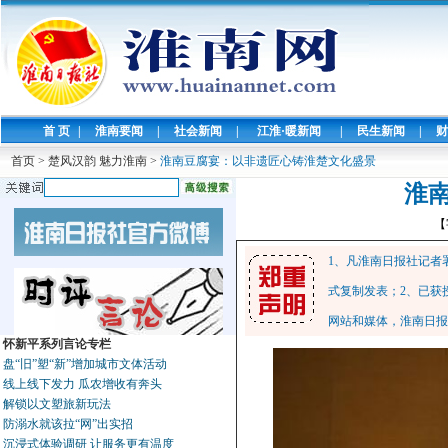
首 页
|
淮南要闻
|
社会新闻
|
江淮·暖新闻
|
民生新闻
|
财
首页
>
楚风汉韵 魅力淮南
>
淮南豆腐宴：以非遗匠心铸淮楚文化盛景
淮
【
1、凡淮南日报社记者
式复制发表；2、已获
网站和媒体，淮南日报
怀新平系列言论专栏
盘“旧”塑“新”增加城市文体活动
线上线下发力 瓜农增收有奔头
解锁以文塑旅新玩法
防溺水就该拉“网”出实招
沉浸式体验调研 让服务更有温度