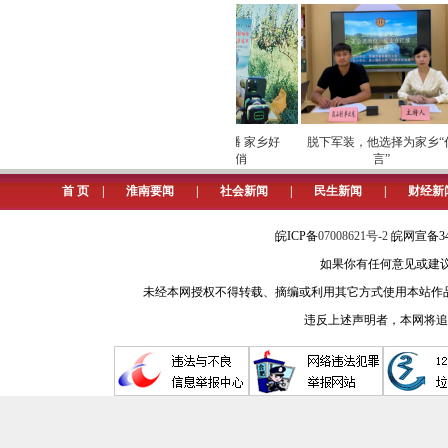
巡检筑牢数字化运营安全
劳模下田开直播 家乡好
脱下军装，他选择为家乡“代
屏障
物“云”上俏
言”
首 页
|
淮南要闻
|
社会新闻
|
民生新闻
|
财经新
皖ICP备
07008621号-2
皖网宣备34
如果你有任何意见或建议请与我
未经本网授权不得转载、摘编或利用其它方式使用本站作
违反上述声明者，本网将追