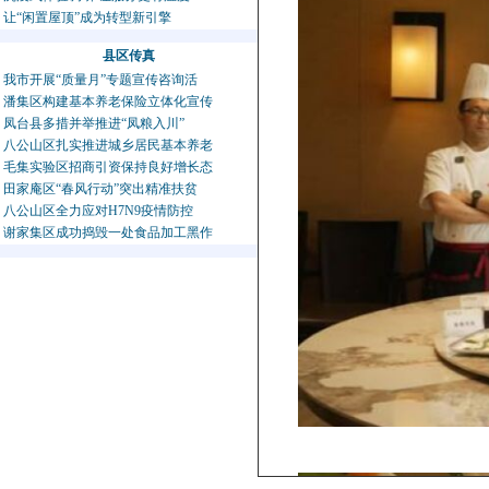
让“闲置屋顶”成为转型新引擎
县区传真
我市开展“质量月”专题宣传咨询活
潘集区构建基本养老保险立体化宣传
凤台县多措并举推进“凤粮入川”
八公山区扎实推进城乡居民基本养老
毛集实验区招商引资保持良好增长态
田家庵区“春风行动”突出精准扶贫
八公山区全力应对H7N9疫情防控
谢家集区成功捣毁一处食品加工黑作