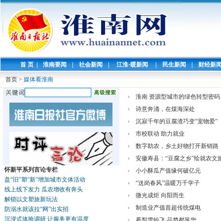
首 页
|
淮南要闻
|
社会新闻
|
江淮·暖新闻
|
民生新闻
|
财经新
首页
>
媒体看淮南
淮南 资源型城市的绿色转型密码
诗意奔涌，在煤海深处
沉寂千年的豆腐渣巧变“宠物爱”
市校联动 助力就业
数字助农，乡土好物打开新销路
安徽寿县：“豆腐之乡”绘就农文旅
怀新平系列言论专栏
小小酥瓜产值缘何破亿元
盘“旧”塑“新”增加城市文体活动
“送岗春风”温暖万千学子
线上线下发力 瓜农增收有奔头
微光成炬 向阳而生
解锁以文塑旅新玩法
制造业产值首超传统煤电
防溺水就该拉“网”出实招
沉浸式体验调研 让服务更有温度
看梨雪纷飞 品楚都风华