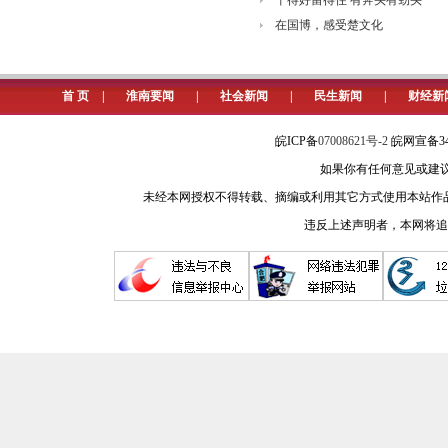
干得好留得住 有奔头有劲头
在国博，感受楚文化
首 页
|
淮南要闻
|
社会新闻
|
民生新闻
|
财经新
皖ICP备
07008621号-2
皖网宣备34
如果你有任何意见或建议请与我
未经本网授权不得转载、摘编或利用其它方式使用本站作
违反上述声明者，本网将追