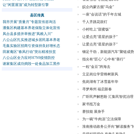
让“闲置屋顶”成为转型新引擎
皖企内蒙古掘“乌金”
一座“会说话”的千年古城
县区传真
我市开展“质量月”专题宣传咨询活
千人齐跳花鼓灯
潘集区构建基本养老保险立体化宣传
小村吃上“甜蜜饭”
凤台县多措并举推进“凤粮入川”
让爱点亮“星星的孩子”
八公山区扎实推进城乡居民基本养老
让爱点亮“星星的孩子”
毛集实验区招商引资保持良好增长态
田家庵区“春风行动”突出精准扶贫
铆足干劲，新能源汽车“聚链成势
八公山区全力应对H7N9疫情防控
指尖有“匠心” 心中有“善行”
谢家集区成功捣毁一处食品加工黑作
一粒“金豆”跨海去
立足岗位学雷锋树新风
焦岗湖有了冰雪嘉年华
寻梦寿州 福启新春
广听民声解愁盼 汇集民智优治理
家书抵万金
赛技能 展身手
为一碗“牛肉汤”立法保障
淮南推动政务公开向“解读服务”