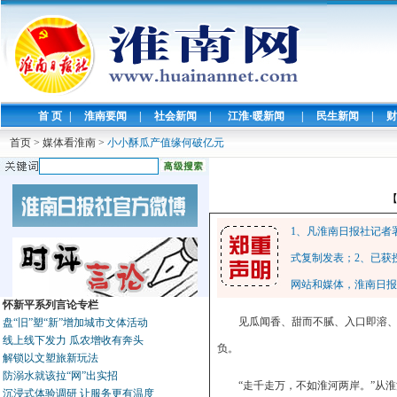
首 页
|
淮南要闻
|
社会新闻
|
江淮·暖新闻
|
民生新闻
|
财
首页
>
媒体看淮南
>
小小酥瓜产值缘何破亿元
1、凡淮南日报社记者
式复制发表；2、已获
网站和媒体，淮南日报
怀新平系列言论专栏
见瓜闻香、甜而不腻、入口即溶、
盘“旧”塑“新”增加城市文体活动
线上线下发力 瓜农增收有奔头
负。
解锁以文塑旅新玩法
防溺水就该拉“网”出实招
“走千走万，不如淮河两岸。”从淮
沉浸式体验调研 让服务更有温度