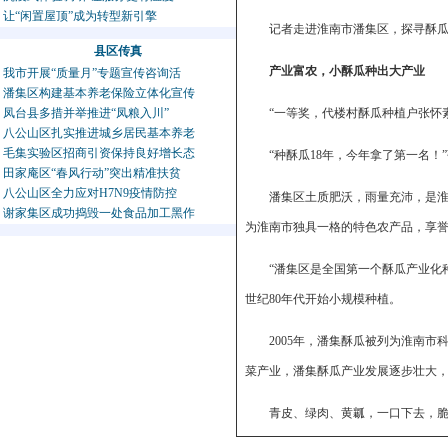
让“闲置屋顶”成为转型新引擎
记者走进淮南市潘集区，探寻酥瓜
县区传真
产业富农，小酥瓜种出大产业
我市开展“质量月”专题宣传咨询活
潘集区构建基本养老保险立体化宣传
凤台县多措并举推进“凤粮入川”
“一等奖，代楼村酥瓜种植户张怀
八公山区扎实推进城乡居民基本养老
毛集实验区招商引资保持良好增长态
“种酥瓜18年，今年拿了第一名！
田家庵区“春风行动”突出精准扶贫
八公山区全力应对H7N9疫情防控
潘集区土质肥沃，雨量充沛，是淮
谢家集区成功捣毁一处食品加工黑作
为淮南市独具一格的特色农产品，享
“潘集区是全国第一个酥瓜产业化
世纪80年代开始小规模种植。
2005年，潘集酥瓜被列为淮南
菜产业，潘集酥瓜产业发展逐步壮大
青皮、绿肉、黄瓤，一口下去，