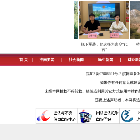
目前，潘集酥瓜种植面积达1.2万
人员2万多人，年产值1.4亿元，瓜
科技加持，老味道焕发新口味
“以前种酥瓜全凭老经验，遇到问
字化运营安全
劳模下田开直播 家乡好
脱下军装，他选择为家乡“代
骄阳
潘集区芦集镇代楼村的酥瓜种植户金雅
障
物“云”上俏
言”
首 页
|
淮南要闻
|
社会新闻
|
民生新闻
|
财经新
为让瓜农们掌握科学的酥瓜种植
键技术进行现场教学，实现141个村“
皖ICP备
07008621号-2
皖网宣备34
如果你有任何意见或建议请与我
潘集酥瓜，因其外观呈羊角形，又
未经本网授权不得转载、摘编或利用其它方式使用本站作
不面，脆而不硬，达到了酥与脆的完美
违反上述声明者，本网将追
导、品种推广，把先进的农业技术送
近年来，潘集区与安徽农业大学
中心；与安徽省农科院、淮南师院开
在潘集区平圩镇桥东村，淮南师范