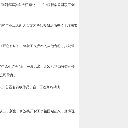
一列列煤车驰向大江南北……”中煤新集公司职工刘
首诗”产业工人新大众文艺诗歌共创活动在位于淮南市
歌《匠心奋斗》，伴着工友弹奏的吉他音符，娓娓道
的“原生诗会”上，一展风采。此次活动由省委宣传
公司承办。
示出5首匿名诗歌作品、台下工友争相猜测。
们认出，新集一矿选煤厂职工李益国站起来，腼腆说