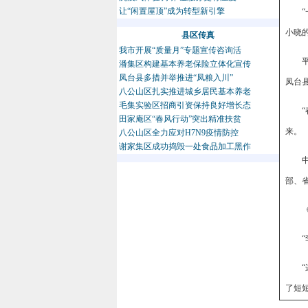
让“闲置屋顶”成为转型新引擎
小晓
县区传真
我市开展“质量月”专题宣传咨询活
潘集区构建基本养老保险立体化宣传
凤台县多措并举推进“凤粮入川”
凤台
八公山区扎实推进城乡居民基本养老
毛集实验区招商引资保持良好增长态
田家庵区“春风行动”突出精准扶贫
来。
八公山区全力应对H7N9疫情防控
谢家集区成功捣毁一处食品加工黑作
部、
了短