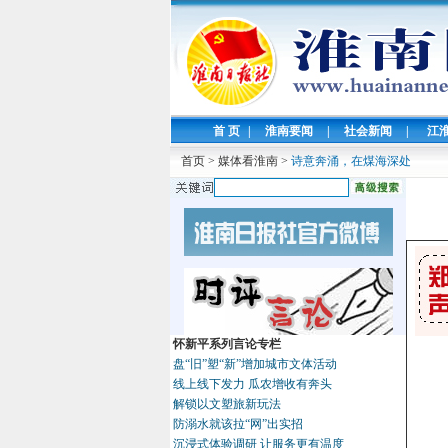
首 页
|
淮南要闻
|
社会新闻
|
江
首页
>
媒体看淮南
>
诗意奔涌，在煤海深处
怀新平系列言论专栏
盘“旧”塑“新”增加城市文体活动
线上线下发力 瓜农增收有奔头
解锁以文塑旅新玩法
防溺水就该拉“网”出实招
沉浸式体验调研 让服务更有温度