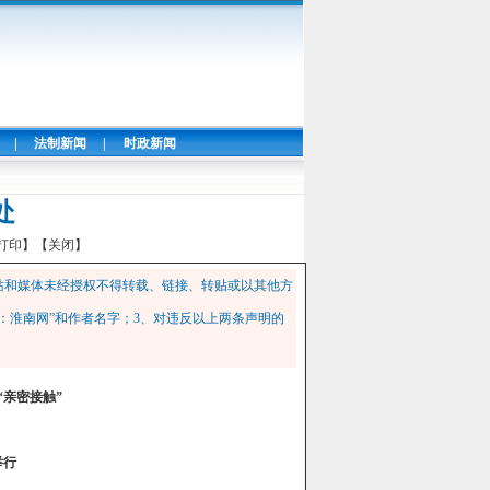
|
法制新闻
|
时政新闻
处
打印】
【关闭】
站和媒体未经授权不得转载、链接、转贴或以其他方
：淮南网”和作者名字；3、对违反以上两条声明的
“亲密接
触”
举行