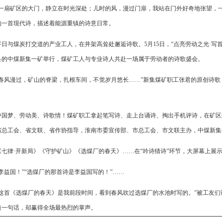
“一扇矿区的大门，静立在时光深处；儿时的风，漫过门扉，我站在门外好奇地张望，
的一首现代诗，描述着能源重镇的诗意日常。
平日与煤炭打交道的产业工人，在井架高耸处邂逅诗歌。5月15日，“点亮劳动之光·写
县的中煤新集一矿举行，煤矿工人与专业诗人共赴一场属于劳动者的诗歌盛会。
“春风漫过，矿山的脊梁，扎根车间，不觉岁月悠长……”新集煤矿职工张君的原创诗
中国梦、劳动美、诗歌情！煤矿职工拿起笔写诗、走上台诵诗、掏出手机评诗，在矿区
省总工会、省文联、省作协指导，淮南市委宣传部、市总工会、市文联主办，中煤新集
《七律·开新局》《守护矿山》《选煤厂的春天》……在“吟诗猜诗”环节，大屏幕上展
“李益国！”“选煤厂的那首诗是李益国写的！”……
“这首《选煤厂的春天》是我前段时间，看到春风吹过选煤厂的水池时写的。”被工友
短一句话，却赢得全场最热烈的掌声。