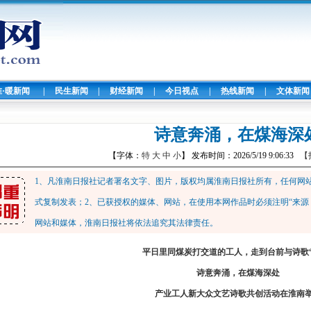
淮·暖新闻
|
民生新闻
|
财经新闻
|
今日视点
|
热线新闻
|
文体新闻
诗意奔涌，在煤海深
【字体：
特
大
中
小
】 发布时间：2026/5/19 9:06:33
【
1、凡淮南日报社记者署名文字、图片，版权均属淮南日报社所有，任何网
式复制发表；2、已获授权的媒体、网站，在使用本网作品时必须注明“来源
网站和媒体，淮南日报社将依法追究其法律责任。
平日里同煤炭打交道的工人，走到台前与诗歌
诗意奔涌，在煤海深处
产业工人新大众文艺诗歌共创活动在淮南