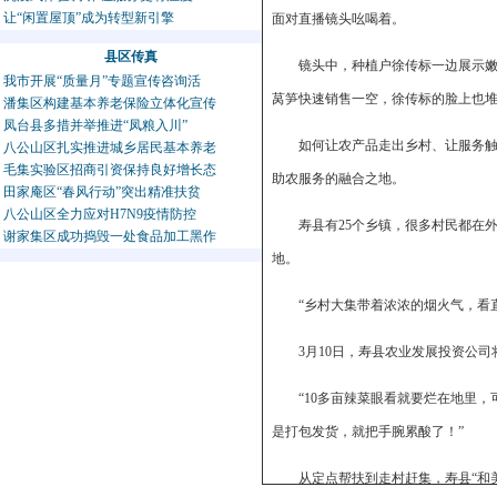
让“闲置屋顶”成为转型新引擎
面对直播镜头吆喝着。
县区传真
镜头中，种植户徐传标一边展示嫩
我市开展“质量月”专题宣传咨询活
莴笋快速销售一空，徐传标的脸上也
潘集区构建基本养老保险立体化宣传
凤台县多措并举推进“凤粮入川”
如何让农产品走出乡村、让服务触
八公山区扎实推进城乡居民基本养老
毛集实验区招商引资保持良好增长态
助农服务的融合之地。
田家庵区“春风行动”突出精准扶贫
八公山区全力应对H7N9疫情防控
寿县有25个乡镇，很多村民都在
谢家集区成功捣毁一处食品加工黑作
地。
“乡村大集带着浓浓的烟火气，看
3月10日，寿县农业发展投资公
“10多亩辣菜眼看就要烂在地里，
是打包发货，就把手腕累酸了！”
从定点帮扶到走村赶集，寿县“和