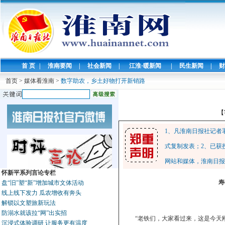
首 页
|
淮南要闻
|
社会新闻
|
江淮·暖新闻
|
民生新闻
|
财
首页
>
媒体看淮南
>
数字助农，乡土好物打开新销路
【
1、凡淮南日报社记者
式复制发表；2、已获
网站和媒体，淮南日报
怀新平系列言论专栏
寿
盘“旧”塑“新”增加城市文体活动
线上线下发力 瓜农增收有奔头
解锁以文塑旅新玩法
防溺水就该拉“网”出实招
“老铁们，大家看过来，这是今天
沉浸式体验调研 让服务更有温度