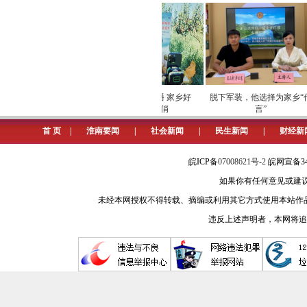
入乡村赶大集，则是直播间深挖乡土价
城市消费者想买到正宗的土鸡蛋
价、如何销售。
面对城乡间的供需脱节，和美乡
巡检筑牢数字化运营安全
劳模下田开直播 家乡好
脱下军装，他选择为家乡“代
村的农产品不再“藏在深闺人未识”。
屏障
物“云”上俏
言”
首 页
|
淮南要闻
|
社会新闻
|
民生新闻
|
财经新
“俺养的黑毛猪远近闻名，逢年过
直播助农，不仅帮着扩大了销路，黑
皖ICP备
07008621号-2
皖网宣备34
如果你有任何意见或建议请与我
如今，姚家允的黑毛猪不仅走进了
未经本网授权不得转载、摘编或利用其它方式使用本站作
镇。他们开展乡村大集直播助农活动近
违反上述声明者，本网将追
“从田间到大集，从滞销到脱销，
打通了农产品销售的快车道。
(安徽日报记者 柏松)