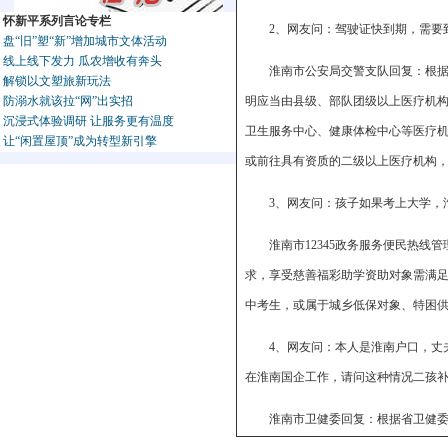
怀新平系列言论专栏
2、网友问：驾驶证快到期，需要
盘“旧”塑“新”增加城市文体活动
线上线下发力 瓜农增收有奔头
淮南市公安局交警支队回复：根
解锁以文塑旅新玩法
防溺水就该拉“网”出实招
明应当由县级、部队团级以上医疗机
沉浸式体验调研 让服务更有温度
卫生服务中心、健康体检中心等医疗
让“闲置屋顶”成为转型新引擎
或前往具有资质的二级以上医疗机构，
3、网友问：孩子如果考上大学，
淮南市12345政务服务便民热线管
求，享受慈善福彩助学资助对象需满
中考生，或属于城乡低保对象、特困供
4、网友问：本人是淮南户口，丈
在淮南国企工作，请问这种情况二孩
淮南市卫健委回复：根据省卫健委