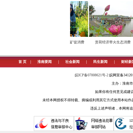
2024年1月1日起，实施家庭育儿补
5000元的一次性补贴。申请途径为
事业单位或者国有企业职工的，向申
请需要提供以下资料：夫妻双方身份
或网上下载打印）；其他相关材料，
电煤转运畅通有序
小屏连万家 “云端”促消费
赏荷经济带火生态消费
申请人可通过“健康淮南”小程序，进
申请。(仇玉琪)
首 页
|
淮南要闻
|
社会新闻
|
民生新闻
|
财经新
5、网友问：迎新惠民电子消费券
皖ICP备07008621号-2
皖网宣备3412
中国银联股份有限公司安徽分公司
主办：淮南市
则参与活动。活动期间，消费券每日9:
如果你有任何意见或建议请与我
动发放额度用完即止。活动时间：2025年
未经本网授权不得转载、摘编或利用其它方式使用本站作
违反上述声明者，本网将追
6、网友问：我在田家庵区用公积
淮南市不动产登记中心回复：有抵
意配合办理，有抵押的房产无法办理“