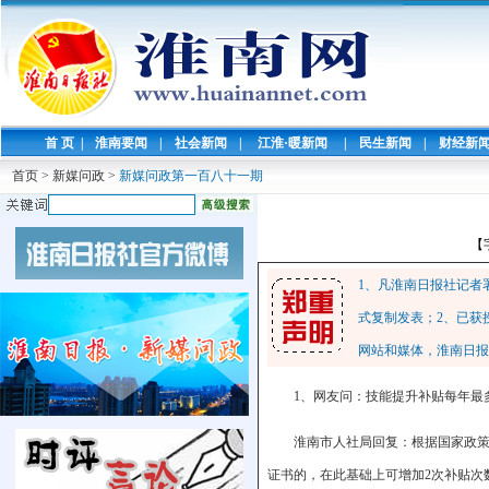
首 页
|
淮南要闻
|
社会新闻
|
江淮·暖新闻
|
民生新闻
|
财经新
首页
>
新媒问政
>
新媒问政第一百八十一期
【
1、凡淮南日报社记者
式复制发表；2、已获
网站和媒体，淮南日报
1、网友问：技能提升补贴每年最
淮南市人社局回复：根据国家政策
证书的，在此基础上可增加2次补贴次数