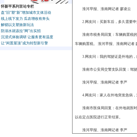
怀新平系列言论专栏
淮河早报、淮南网记者 廖凌云
盘“旧”塑“新”增加城市文体活动
线上线下发力 瓜农增收有奔头
2.网友问：买新车后，多久需要
解锁以文塑旅新玩法
防溺水就该拉“网”出实招
淮南市税务局回复：车辆购置税
沉浸式体验调研 让服务更有温度
让“闲置屋顶”成为转型新引擎
车辆购置税。 淮河早报、淮南网记者 
3.网友问：我的驾驶证是外地的
淮南市公安局交警支队回复：‌驾
淮河早报、淮南网记者 李严
4.网友问：家人在外地突发急病
淮南市医保局回复：在外地就医时
以在定点医院进行正常结算。
淮河早报、淮南网记者 李严