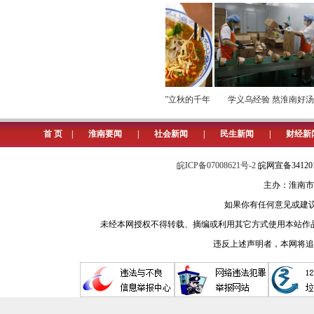
5. 网友问：我办理了一年一交
淮南市医保局回复：城乡居民医
医药费用，可报销55%，每年报销限
前不纳入报销范围。
全民健身 健康生活
一碗牛肉汤“煮沸”立秋的千年
学义乌经验 熬淮南好汤
味道
淮河早报、淮南网记者 孙鸿
首 页
|
淮南要闻
|
社会新闻
|
民生新闻
|
财经新
6.网友问：淮南市对小区内临时
投诉？
皖ICP备07008621号-2
皖网宣备3412
主办：淮南市
淮南市发改委回复：淮南市三部
如果你有任何意见或建议请与我
空位时可临时停车，两小时内免费，之
未经本网授权不得转载、摘编或利用其它方式使用本站作
向物业主管部门投诉。
违反上述声明者，本网将追
淮河早报、淮南网记者 孙鸿
7.网友问：目前小微企业办理不