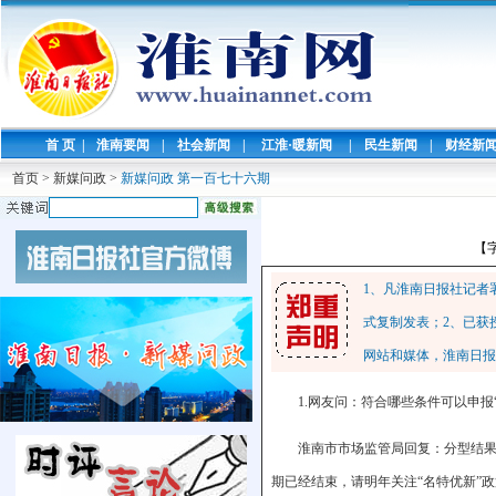
首 页
|
淮南要闻
|
社会新闻
|
江淮·暖新闻
|
民生新闻
|
财经新
首页
>
新媒问政
>
新媒问政 第一百七十六期
【
1、凡淮南日报社记者
式复制发表；2、已获
网站和媒体，淮南日报
1.网友问：符合哪些条件可以申报
淮南市市场监管局回复：分型结果
期已经结束，请明年关注“名特优新”政策通