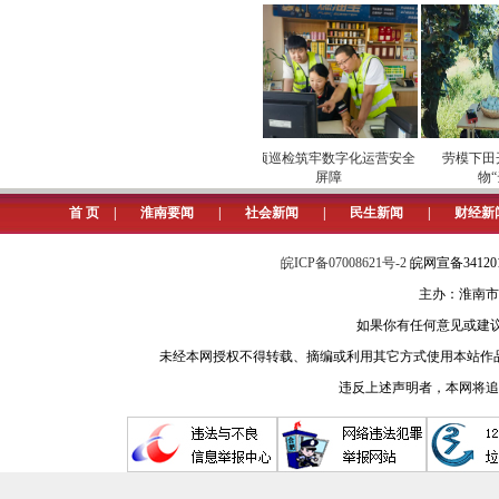
控，动态调整信号灯运行时段，尽可
记者：仇玉琪
4.网友反映：田家庵区广场北路
淮帮办回复：接到群众反映后，
场
安全维护保供电
专项巡检筑牢数字化运营安全
劳模下田开
不配合整改的摊贩，将依法从严处置
屏障
物“云
障道路通畅、环境整洁。市民如发现同类问
首 页
|
淮南要闻
|
社会新闻
|
民生新闻
|
财经新
记者：孟烨
皖ICP备07008621号-2
皖网宣备3412
主办：淮南市
5. 网友咨询：如何补办《独生
如果你有任何意见或建议请与我
淮帮办回复：补办证件需同时满足三
未经本网授权不得转载、摘编或利用其它方式使用本站作
依法收养一名子女，且无再生育记录
违反上述声明者，本网将追
符合条件的市民，可通过皖事通
办理需准备材料：夫妻双方身份证