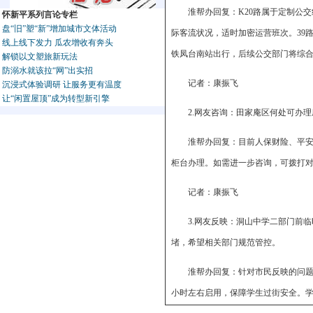
淮帮办回复：K20路属于定制公
怀新平系列言论专栏
盘“旧”塑“新”增加城市文体活动
际客流状况，适时加密运营班次。39
线上线下发力 瓜农增收有奔头
铁凤台南站出行，后续公交部门将综
解锁以文塑旅新玩法
防溺水就该拉“网”出实招
记者：康振飞
沉浸式体验调研 让服务更有温度
让“闲置屋顶”成为转型新引擎
2.网友咨询：田家庵区何处可办
淮帮办回复：目前人保财险、平
柜台办理。如需进一步咨询，可拨打对应
记者：康振飞
3.网友反映：洞山中学二部门前
堵，希望相关部门规范管控。
淮帮办回复：针对市民反映的问
小时左右启用，保障学生过街安全。