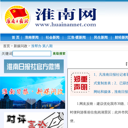
首 页
|
淮南要闻
|
社会新闻
|
江淮·暖新闻
|
民生新闻
|
财经新
首页
>
新媒问政
>
淮帮办 第八期
【
1、凡淮南日报社记者
式复制发表；2、已获
网站和媒体，淮南日报
1.网友反映：建议优化我市39路
时便利游客前往焦岗湖景区；此外市民
便。