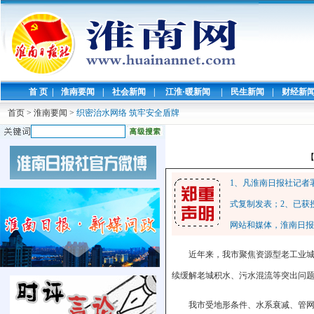
首 页
|
淮南要闻
|
社会新闻
|
江淮·暖新闻
|
民生新闻
|
财经新
首页
>
淮南要闻
>
织密治水网络 筑牢安全盾牌
1、凡淮南日报社记者
式复制发表；2、已获
网站和媒体，淮南日报
近年来，我市聚焦资源型老工业
续缓解老城积水、污水混流等突出问
我市受地形条件、水系衰减、管