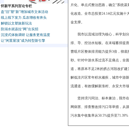
片化、单点式整治思路，确立“系统谋
怀新平系列言论专栏
盘“旧”塑“新”增加城市文体活动
化改造。全市总投资24.14亿元实施
线上线下发力 瓜农增收有奔头
金支撑。
解锁以文塑旅新玩法
防溺水就该拉“网”出实招
我市以流域治理为核心，科学划分
沉浸式体验调研 让服务更有温度
让“闲置屋顶”成为转型新引擎
排、导、控治水短板。在末端蓄排提质
曹咀片区整体排涝能力提升3倍，彻底打
秒。针对中游水系过流不足痛点，全面
道，将原本不足2米的挤占河段改扩建为
解低洼片区常年积水顽疾，城市中游新
流通道，有效缓解新淮村、永安大市场
坚持涝污同治、标本兼治，我市
网病害、排查整改排污口等举措，从源头
污水集中收集率从50.5%提升至71.3
针对老城治水征拆成本高、资金压