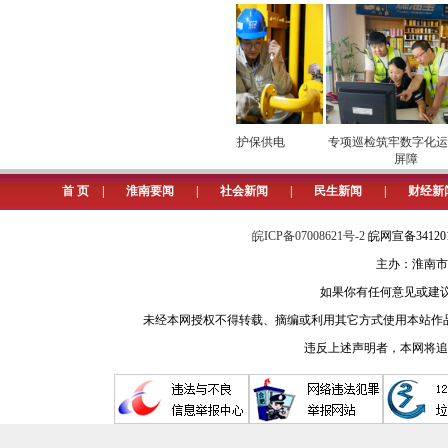
体化保障新路。同时抢抓国家政策机遇
程，杜绝资源浪费，将单一水利工程
（记者 张鹏）
湾地西瓜“甜进”市场
安全维护保供电
专项巡检筑牢数字化运营
屏障
首 页
|
淮南要闻
|
社会新闻
|
民生新闻
|
财经新
皖ICP备07008621号-2
皖网宣备3412
主办：淮南市
如果你有任何意见或建议请与我
未经本网授权不得转载、摘编或利用其它方式使用本站作
违反上述声明者，本网将追