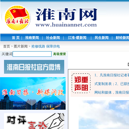
首 页
|
淮南要闻
|
社会新闻
|
江淮·暖新闻
|
民生新闻
|
财经新
首页
>
图片新闻
>
抢修线路 保障供电
1、凡淮南日报社记者
式复制发表；2、已获
网站和媒体，淮南日报