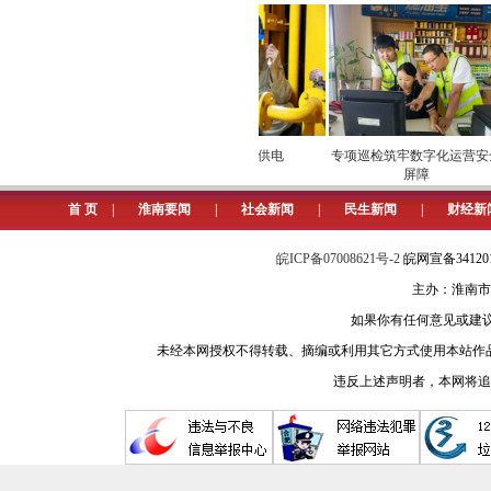
（记者 陈彬 摄）
地西瓜“甜进”市场
安全维护保供电
专项巡检筑牢数字化运营安全
屏障
首 页
|
淮南要闻
|
社会新闻
|
民生新闻
|
财经新
皖ICP备07008621号-2
皖网宣备3412
主办：淮南市
如果你有任何意见或建议请与我
未经本网授权不得转载、摘编或利用其它方式使用本站作
违反上述声明者，本网将追