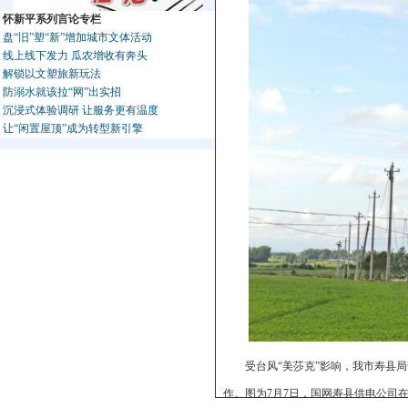
怀新平系列言论专栏
盘“旧”塑“新”增加城市文体活动
线上线下发力 瓜农增收有奔头
解锁以文塑旅新玩法
防溺水就该拉“网”出实招
沉浸式体验调研 让服务更有温度
让“闲置屋顶”成为转型新引擎
受台风“美莎克”影响，我市寿县
作。图为7月7日，国网寿县供电公司