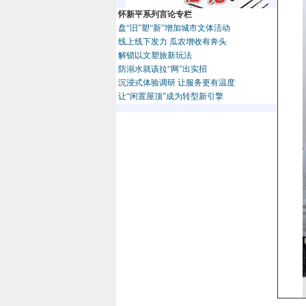
怀新平系列言论专栏
盘“旧”塑“新”增加城市文体活动
线上线下发力 瓜农增收有奔头
解锁以文塑旅新玩法
防溺水就该拉“网”出实招
沉浸式体验调研 让服务更有温度
让“闲置屋顶”成为转型新引擎