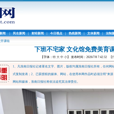
暖新闻
|
民生新闻
|
财经新闻
|
今日视点
|
热线新闻
|
文体新闻
|
法制
堂开课啦
下班不宅家 文化馆免费美育
【字体：
特
大
中
小
】 发布时间：2026/7/8 7:42:32
【
1、凡淮南日报社记者署名文字、图片，版权均属淮南日报社所有，任何网
式复制发表；2、已获授权的媒体、网站，在使用本网作品时必须注明“来源
网站和媒体，淮南日报社将依法追究其法律责任。