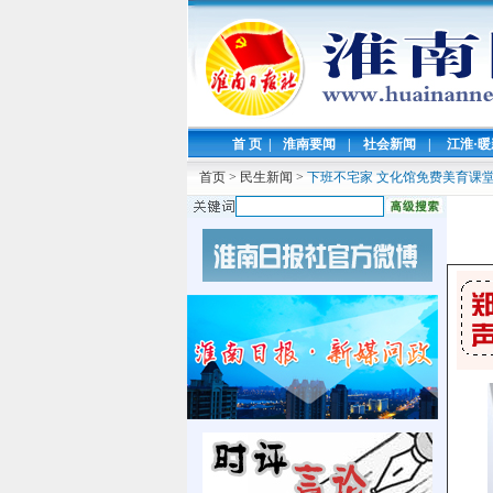
首 页
|
淮南要闻
|
社会新闻
|
江淮·
首页
>
民生新闻
>
下班不宅家 文化馆免费美育课