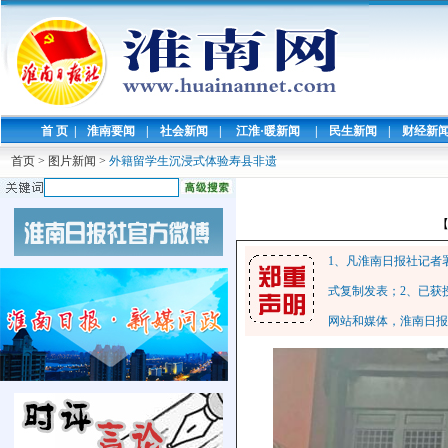
首 页
|
淮南要闻
|
社会新闻
|
江淮·暖新闻
|
民生新闻
|
财经新
首页
>
图片新闻
>
外籍留学生沉浸式体验寿县非遗
1、凡淮南日报社记者
式复制发表；2、已获
网站和媒体，淮南日报