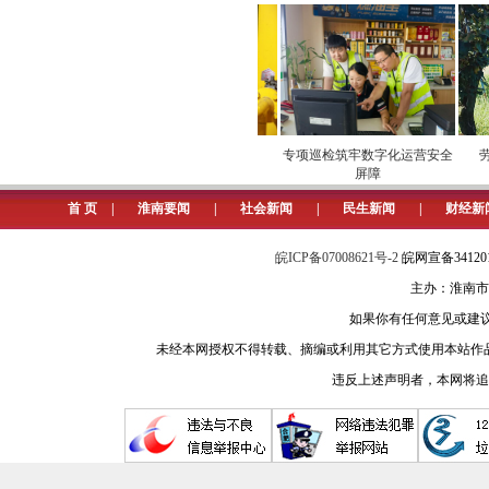
甜进”市场
安全维护保供电
专项巡检筑牢数字化运营安全
劳模
屏障
首 页
|
淮南要闻
|
社会新闻
|
民生新闻
|
财经新
皖ICP备07008621号-2
皖网宣备3412
主办：淮南市
如果你有任何意见或建议请与我
未经本网授权不得转载、摘编或利用其它方式使用本站作
违反上述声明者，本网将追