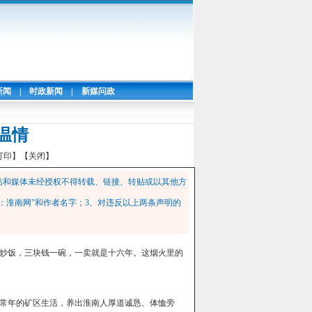
新闻
|
时政新闻
|
新媒问政
温情
打印】
【关闭】
站和媒体未经授权不得转载、链接、转贴或以其他方
：淮南网”和作者名字；3、对违反以上两条声明的
炒饭，三块钱一碗，一卖就是十六年。这烟火里的
常年的矿区生活，养出淮南人厚道诚恳、体恤旁