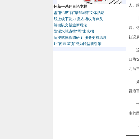
人、
怀新平系列言论专栏
盘“旧”塑“新”增加城市文体活动
线上线下发力 瓜农增收有奔头
解锁以文塑旅新玩法
调。
防溺水就该拉“网”出实招
往凌
沉浸式体验调研 让服务更有温度
让“闲置屋顶”成为转型新引擎
口热
之后
普通
南的