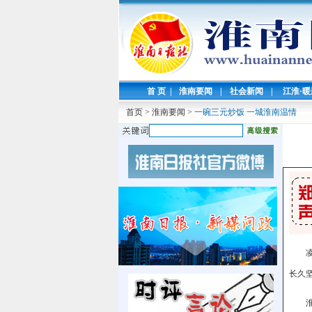
首 页
|
淮南要闻
|
社会新闻
|
江淮·
首页
>
淮南要闻
>
一碗三元炒饭 一城淮南温情
长久