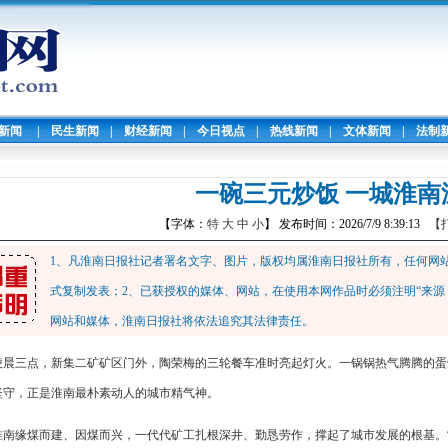
暖新闻
|
民生新闻
|
财经新闻
|
今日视点
|
热线新闻
|
文体新闻
|
法制
一碗三元炒饭 一城淮南
【字体：
特
大
中
小
】 发布时间：2026/7/9 8:39:13
【
1、凡淮南日报社记者署名文字、图片，版权均属淮南日报社所有，任何网
式复制发表；2、已获授权的媒体、网站，在使用本网作品时必须注明“来源
网站和媒体，淮南日报社将依法追究其法律责任。
凌晨三点，新集二矿矿区门外，陶荣梅的三轮餐车准时亮起灯火。一锅锅热气腾腾的蛋
坚守，正是淮南最朴素动人的城市精气神。
淮南缘煤而建、因煤而兴，一代代矿工扎根深井、勤恳劳作，撑起了城市发展的根基。