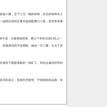
炒饭小摊，定下三元一碗的价格，此后价格再未上
一如既往保持足量米饭搭配爽口小菜，坚持寒来暑
身体不适，夫妻俩就想着，要让下井的兄弟们吃上一
，把最真切的平安期盼，融进一日三餐。丈夫下班
扎根井下默默奉献的一线矿工，到街边诚信经营的
份淳朴初心，依靠吃苦耐劳、守望相助的品格，淮