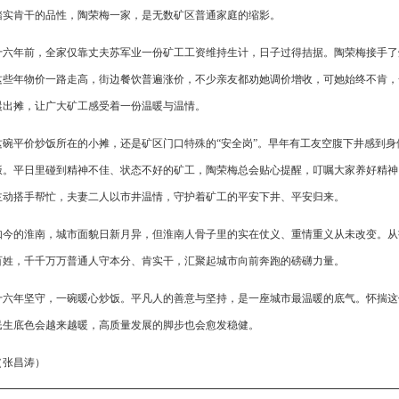
踏实肯干的品性，陶荣梅一家，是无数矿区普通家庭的缩影。
十六年前，全家仅靠丈夫苏军业一份矿工工资维持生计，日子过得拮据。陶荣梅接手了
这些年物价一路走高，街边餐饮普遍涨价，不少亲友都劝她调价增收，可她始终不肯，
晨出摊，让广大矿工感受着一份温暖与温情。
这碗平价炒饭所在的小摊，还是矿区门口特殊的“安全岗”。早年有工友空腹下井感到
饭。平日里碰到精神不佳、状态不好的矿工，陶荣梅总会贴心提醒，叮嘱大家养好精神
主动搭手帮忙，夫妻二人以市井温情，守护着矿工的平安下井、平安归来。
如今的淮南，城市面貌日新月异，但淮南人骨子里的实在仗义、重情重义从未改变。从
百姓，千千万万普通人守本分、肯实干，汇聚起城市向前奔跑的磅礴力量。
十六年坚守，一碗暖心炒饭。平凡人的善意与坚持，是一座城市最温暖的底气。怀揣这
民生底色会越来越暖，高质量发展的脚步也会愈发稳健。
（张昌涛）