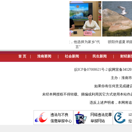
劳模下田开直播 家乡好
脱下军装，他选择为家乡“代
骄阳伴盛夏 鸥影
物“云”上俏
言”
首 页
|
淮南要闻
|
社会新闻
|
民生新闻
|
财经新
皖ICP备07008621号-2
皖网宣备3412
主办：淮南市
如果你有任何意见或建议请与我
未经本网授权不得转载、摘编或利用其它方式使用本站作
违反上述声明者，本网将追