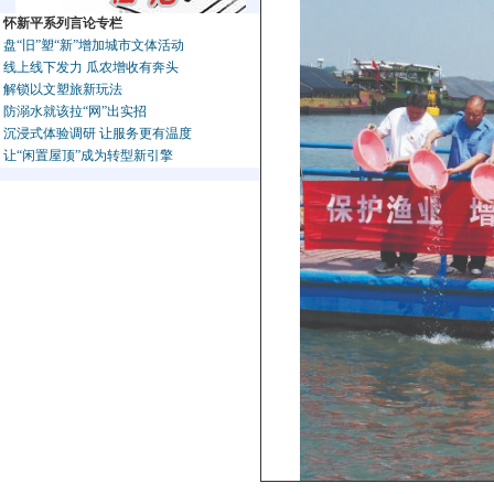
怀新平系列言论专栏
盘“旧”塑“新”增加城市文体活动
线上线下发力 瓜农增收有奔头
解锁以文塑旅新玩法
防溺水就该拉“网”出实招
沉浸式体验调研 让服务更有温度
让“闲置屋顶”成为转型新引擎