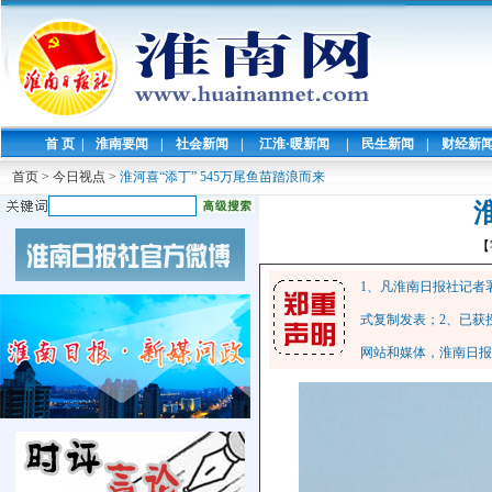
首 页
|
淮南要闻
|
社会新闻
|
江淮·暖新闻
|
民生新闻
|
财经新
首页
>
今日视点
>
淮河喜“添丁” 545万尾鱼苗踏浪而来
【
1、凡淮南日报社记者
式复制发表；2、已获
网站和媒体，淮南日报