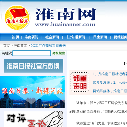
首 页
|
淮南要闻
|
社会新闻
|
江淮·暖新闻
|
民生新闻
|
财经新
首页
>
淮南要闻
>
5G工厂点亮智造新未来
【
1、凡淮南日报社记者
式复制发表；2、已获
网站和媒体，淮南日报
近年来，我市以5G工厂建设为引
到制造业的全面开花，淮南的5G实践
我市通过“专门力量+专项政策+