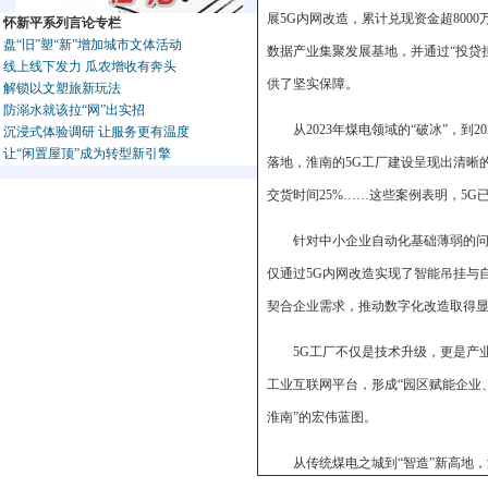
展5G内网改造，累计兑现资金超80
怀新平系列言论专栏
盘“旧”塑“新”增加城市文体活动
数据产业集聚发展基地，并通过“投贷
线上线下发力 瓜农增收有奔头
供了坚实保障。
解锁以文塑旅新玩法
防溺水就该拉“网”出实招
从2023年煤电领域的“破冰”，
沉浸式体验调研 让服务更有温度
让“闲置屋顶”成为转型新引擎
落地，淮南的5G工厂建设呈现出清晰的
交货时间25%……这些案例表明，5G
针对中小企业自动化基础薄弱的问
仅通过5G内网改造实现了智能吊挂与
契合企业需求，推动数字化改造取得
5G工厂不仅是技术升级，更是产
工业互联网平台，形成“园区赋能企业
淮南”的宏伟蓝图。
从传统煤电之城到“智造”新高地