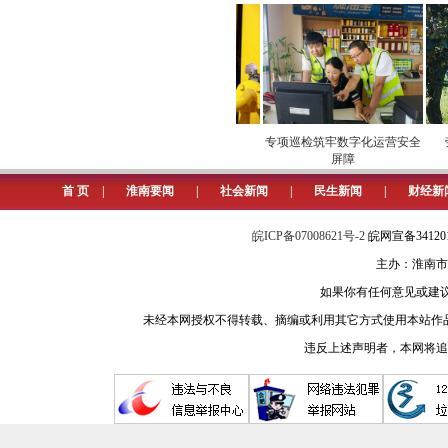
老工业城市正以“数字之火”点燃转型
（张昌涛）
“甜进”市场
安全维护保供电
专项巡检筑牢数字化运营安全
劳
屏障
首 页
|
淮南要闻
|
社会新闻
|
民生新闻
|
财经新
皖ICP备07008621号-2
皖网宣备3412
主办：淮南市
如果你有任何意见或建议请与我
未经本网授权不得转载、摘编或利用其它方式使用本站作
违反上述声明者，本网将追