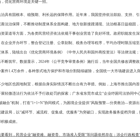
为，优化营商环境是关键一招。
法治具有固根本、稳预期、利长远的保障作用。近年来，我国坚持依法鼓励、支持、引
完善法治保障，不断推动制度体系全面构建、地方创新接踵涌现、法治根基日益稳固，
融资渠道等方面，为各类民营经济依法依规干事创业营造了良好环境。政府职能发生深刻
，在企业开办环节，整合登记注册、公章刻制、税务办理等程序，平均办理时限压缩至
度体系，陆续出台《优化营商环境条例》《中华人民共和国外商投资法》等法律法规；“
不断筑牢。数据显示，2024年《公平竞争审查条例》施行后，当年全国共修改调整政策
争案件1.4万余件，各种形式地方保护和市场分割陆续破除，全国统一大市场建设进入
不少地区也因地制宜，根据自身实际情况不断出台有力举措。例如，上海市推出国内首
开展轻微违法行为依法不予行政处罚的探索；广东省东莞市成立“企业纾困司法协同中
执破融合”机制，打造“1+1+N”协同模式，为困境企业提供“风险预警—分类救治—资
境建设局，以“减环节、减流程、促集成、优服务”为突破口，实现政务服务提档升级，
得积极成效。
也要看到，民营企业“融资难、融资贵、市场准入受限”等问题依然存在；涉企行政检查