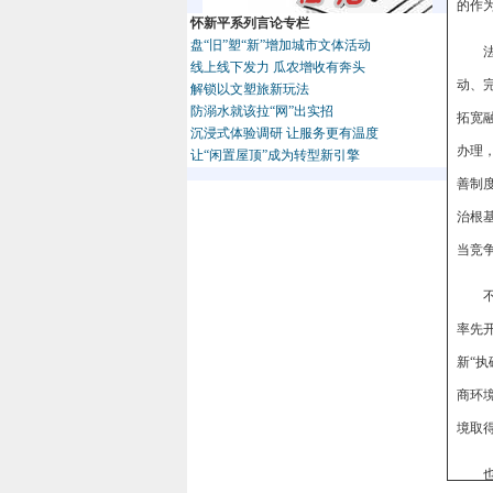
的作
怀新平系列言论专栏
盘“旧”塑“新”增加城市文体活动
线上线下发力 瓜农增收有奔头
动、
解锁以文塑旅新玩法
防溺水就该拉“网”出实招
拓宽
沉浸式体验调研 让服务更有温度
办理
让“闲置屋顶”成为转型新引擎
善制
治根基
当竞
率先
新“
商环
境取