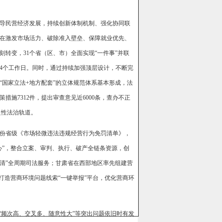
导民营经济发展，持续创新体制机制、强化协同联
在激发市场活力、破除准入壁垒、保障就业优先、
转变，31个省（区、市）全面实现“一件事”并联
4个工作日。同时，通过持续加强顶层设计，不断完
国家立法+地方配套”的立体规范体系基本形成，法
措施7312件，提出审查意见近6000条，查办不正
良性法治轨道。
份省级《市场轻微违法违规经营行为免罚清单》，
心”，整合立案、审判、执行、破产全链条资源，创
源出清”全周期司法服务；甘肃省在西部地区率先组建营
打造营商环境问题线索“一键举报”平台，优化营商环
“频次高、交叉多、随意性大”等突出问题依旧时有发