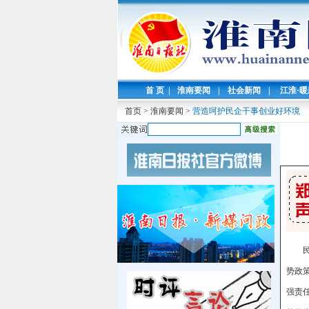
首 页
|
淮南要闻
|
社会新闻
|
江淮·
首页
>
淮南要闻
>
营造呵护民企干事创业好环境
势政
强责