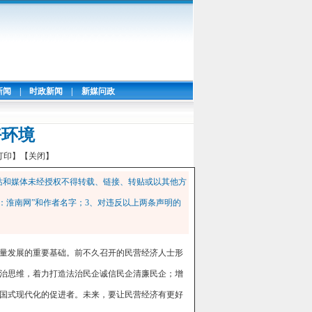
新闻
|
时政新闻
|
新媒问政
好环境
打印】
【关闭】
站和媒体未经授权不得转载、链接、转贴或以其他方
：淮南网”和作者名字；3、对违反以上两条声明的
量发展的重要基础。前不久召开的民营经济人士形
治思维，着力打造法治民企诚信民企清廉民企；增
国式现代化的促进者。未来，要让民营经济有更好