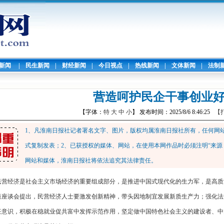
暖新闻
|
民生新闻
|
财经新闻
|
今日视点
|
热线新闻
|
文体新闻
|
法制
营造呵护民企干事创业
【字体：
特
大
中
小
】 发布时间：2025/8/6 8:46:25
【
1、凡淮南日报社记者署名文字、图片，版权均属淮南日报社所有，任何网
式复制发表；2、已获授权的媒体、网站，在使用本网作品时必须注明“来源
网站和媒体，淮南日报社将依法追究其法律责任。
民营经济是社会主义市场经济的重要组成部分，是推进中国式现代化的生力军，是高质
策座谈会提出，民营经济人士要激发创新精神，带头因地制宜发展新质生产力；强化法
任意识，积极在稳就业促共富中发挥示范作用，坚定做中国特色社会主义的建设者、中