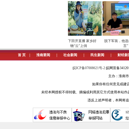
成立业主大会或业主委员会的，由业
淮河早报、淮南网记者 孙鸿
5.网友问：我母亲最近换了一辆
12123交通安全语音服务热线回
专项巡检筑牢数字化运营安全
劳模下田开直播 家乡好
脱下军装，他选择
屏障
物“云”上俏
言”
淮河早报、淮南网记者 郑洁
首 页
|
淮南要闻
|
社会新闻
|
民生新闻
|
财经新
6.网友问：淮南首创水务公司针
皖ICP备07008621号-2
皖网宣备3412
淮南首创水务公司回复：一户住宅
主办：淮南市
基数，每人每月3立方米。
如果你有任何意见或建议请与我
未经本网授权不得转载、摘编或利用其它方式使用本站作
淮河早报、淮南网记者 柏雪
违反上述声明者，本网将追
7.网友问：本人是职工医保，我
淮南市医疗保障局回复：不可以