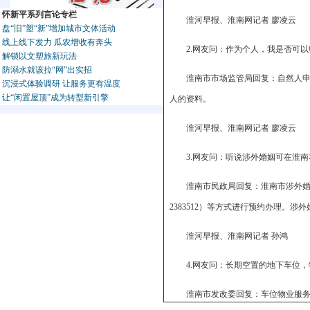
怀新平系列言论专栏
淮河早报、淮南网记者 廖凌云
盘“旧”塑“新”增加城市文体活动
线上线下发力 瓜农增收有奔头
2.网友问：作为个人，我是否可
解锁以文塑旅新玩法
防溺水就该拉“网”出实招
淮南市市场监管局回复：自然人
沉浸式体验调研 让服务更有温度
让“闲置屋顶”成为转型新引擎
人的资料。
淮河早报、淮南网记者 廖凌云
3.网友问：听说涉外婚姻可在淮
淮南市民政局回复：淮南市涉外婚姻
2383512）等方式进行预约办理。
淮河早报、淮南网记者 孙鸿
4.网友问：长期空置的地下车位
淮南市发改委回复：车位物业服