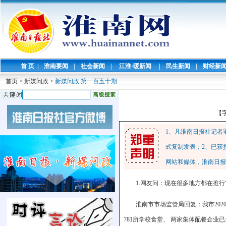
首 页
|
淮南要闻
|
社会新闻
|
江淮·暖新闻
|
民生新闻
|
财经新
首页
>
新媒问政
>
新媒问政 第一百五十期
【
1、凡淮南日报社记者
式复制发表；2、已获
网站和媒体，淮南日报
1.网友问：现在很多地方都在推
淮南市市场监管局回复：我市202
781所学校食堂、 两家集体配餐企业已