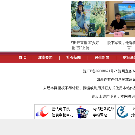
冬日的严寒，挡不住建设的火热
近日，记者来到位于大通工业园
四溅，工人紧锣密鼓地施工建设……处
专项巡检筑牢数字化运营安全
劳模下田开直播 家乡好
“我们抢抓有利天气，科学安排工期
脱下军装，他选择为
屏障
物“云”上俏
言”
能制造（淮南）有限公司总经理陈文
首 页
|
淮南要闻
|
社会新闻
|
民生新闻
|
财经新
天铂新能源电力装备制造项目由
皖ICP备
07008621号-2
皖网宣备34
立常州技术研发中心，拥有19项专利
如果你有任何意见或建议请与我
全生态产业链，产品广泛应用于电网
未经本网授权不得转载、摘编或利用其它方式使用本站作
新型储能是支撑建设新型能源体
违反上述声明者，本网将追
电力系统对新型储能需求愈发强烈。20
碳”战略，提升集团公司在新能源智能
了天铂新能源电力装备制造项目。项目总
期建设，其中一期总投资5亿元，占地约