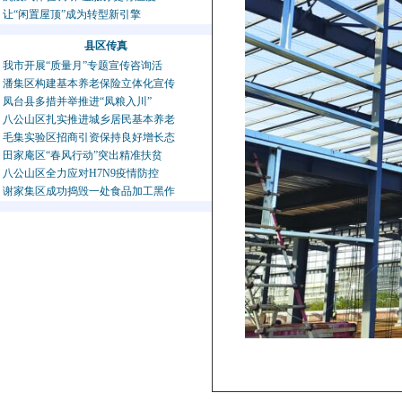
让“闲置屋顶”成为转型新引擎
县区传真
我市开展“质量月”专题宣传咨询活
潘集区构建基本养老保险立体化宣传
凤台县多措并举推进“凤粮入川”
八公山区扎实推进城乡居民基本养老
毛集实验区招商引资保持良好增长态
田家庵区“春风行动”突出精准扶贫
八公山区全力应对H7N9疫情防控
谢家集区成功捣毁一处食品加工黑作