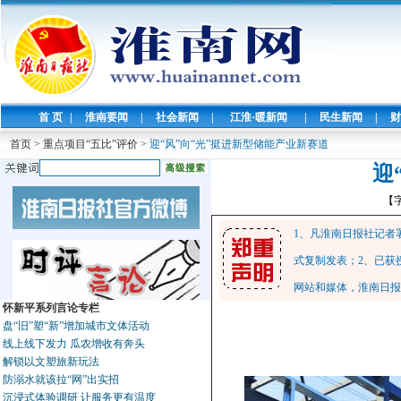
首 页
|
淮南要闻
|
社会新闻
|
江淮·暖新闻
|
民生新闻
|
财
首页
>
重点项目“五比”评价
>
迎“风”向“光”挺进新型储能产业新赛道
迎
【
1、凡淮南日报社记者
式复制发表；2、已获
网站和媒体，淮南日报
怀新平系列言论专栏
盘“旧”塑“新”增加城市文体活动
线上线下发力 瓜农增收有奔头
解锁以文塑旅新玩法
防溺水就该拉“网”出实招
沉浸式体验调研 让服务更有温度