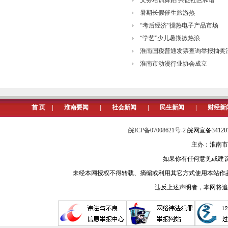
义务培训舞蹈 共促社区和谐
暑期长假催生旅游热
“考后经济”搅热电子产品市场
“学艺”少儿暑期掀热浪
淮南国税普通发票查询举报抽奖
淮南市动漫行业协会成立
首 页
|
淮南要闻
|
社会新闻
|
民生新闻
|
财经新
皖ICP备07008621号-2
皖网宣备3412
主办：淮南市
如果你有任何意见或建议请与我
未经本网授权不得转载、摘编或利用其它方式使用本站作
违反上述声明者，本网将追