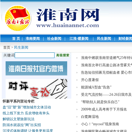
首 页
|
淮南要闻
|
社会新闻
|
江淮·暖新闻
|
民生新闻
|
财经新
首页
>
民生新闻
淮南中燃获淮南管道燃气25年特
淮南首次举行高速公路冰雪雾天
告急短信招募无偿献血者 爱心
开心度暑假
能源城A型血“告急”
受北气流控制——24-26日我
怀新平系列言论专栏
“帮助别人就是快乐自己”
盘“旧”塑“新”增加城市文体活动
2009年成人高考将于下月报名
线上线下发力 瓜农增收有奔头
白鹭舞湿地
解锁以文塑旅新玩法
小心！“mycool”现身淮南
防溺水就该拉“网”出实招
沉浸式体验调研 让服务更有温度
淮南网民聚会畅谈城市大建设