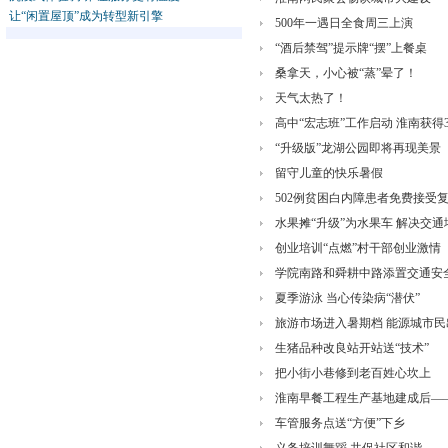
让“闲置屋顶”成为转型新引擎
500年一遇日全食周三上演
“酒后禁驾”提示牌“摆”上餐桌
桑拿天，小心被“蒸”晕了！
天气太热了！
高中“宏志班”工作启动 淮南获得
“升级版”龙湖公园即将再现美景
留守儿童的快乐暑假
502例贫困白内障患者免费接受
水果摊“升级”为水果车 解决交
创业培训“点燃”村干部创业激情
学院南路和舜耕中路添置交通安
夏季游泳 当心传染病“潜伏”
旅游市场进入暑期档 能源城市民
生猪品种改良站开站送“技术”
把小街小巷修到老百姓心坎上
淮南早餐工程生产基地建成后—
车管服务点送“方便”下乡